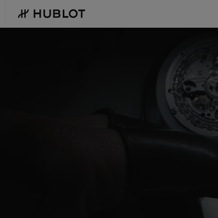
Skip
to
main
content
最近搜索
新品腕表
无最近搜索记录
BIG BANG系列