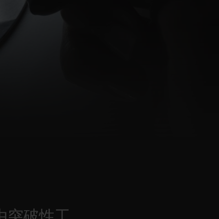
D全黑腕表
小袋
由突破性工