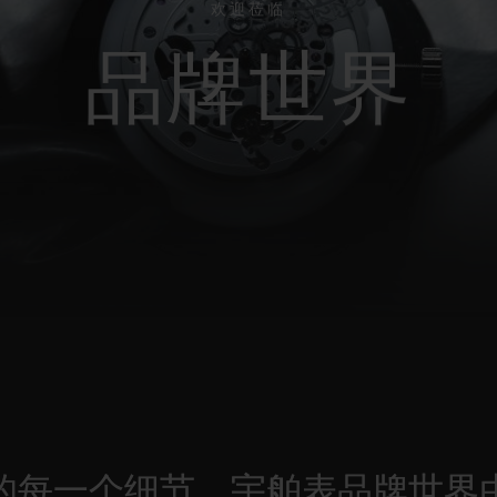
欢迎莅临
桃粉色陶瓷
ESSENTIAL灰褐
RELOADE
在线专售
品牌世界
TA
预期交付
免费配送与退换货
安全支付
礼品
长质
查找专卖店
的每一个细节，宇舶表品牌世界