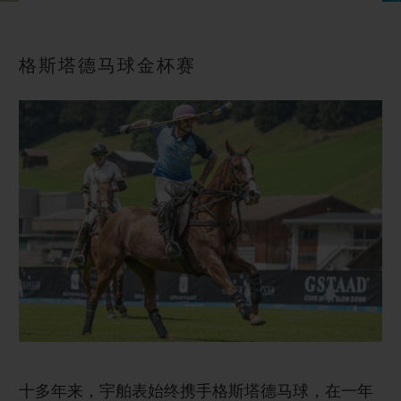
BIG BANG系列
BIG BANG系列
BIG BANG灵魂
夏日多彩陶瓷
桃粉色陶瓷
ESSENTIAL
在线专售
格斯塔德马球金杯赛
专属服务
5+5 质保
加入HUBLOTISTA俱乐部，即可延长质保
预期交付
免费配送与退换货
安全支付
礼品小袋
十多年来，宇舶表始终携手格斯塔德马球，在一年