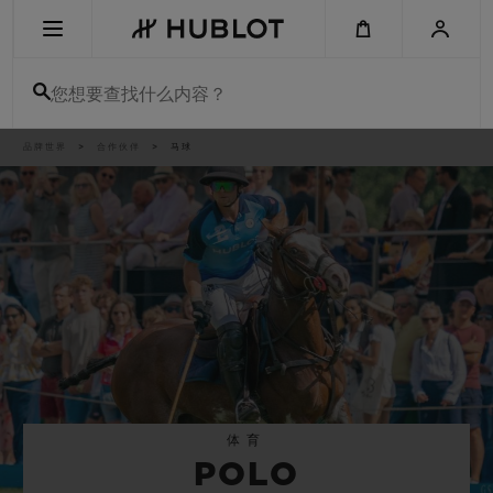
Skip
to
main
content
您想要查找什么内容？
痕
品牌世界
合作伙伴
马球
最近搜索
迹
无最近搜索记录
新品腕表
体育
POLO