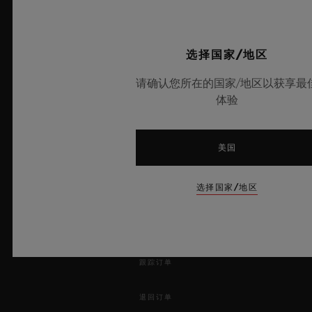
© 2025宇舶表 - 保留所有知识产 权 -
沪ICP备10213225号-10
-
选择国家/地区
沪公网安备 31010602001870号
请确认您所在的国家/地区以获享最
-
体验
电子营业执照
美国
新闻快讯
选择国家/地区
服务
开始预约
跟踪订单
退回订单