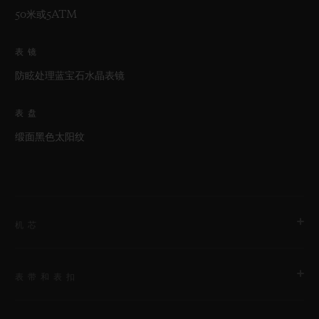
50米或5ATM
表镜
防眩处理蓝宝石水晶表镜
表盘
缎面黑色太阳纹
机芯
表带和表扣
机芯
HUB2912 石英机芯