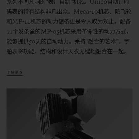
系列不同凡响的“表厂自制”机芯。
Unico
自动计时
码表的特有结构非凡出众。
Meca-10
机芯、陀飞轮
和
MP-11
机芯的动力储备更是令人叹为观止。配备
11
个发条盒的
MP-05
机芯采用革命性的动力方式，
能够提供
50
天的自动动力。秉持“融合的艺术”，宇
舶表将功能、结构和设计天衣无缝地融合在一起。
了解更多