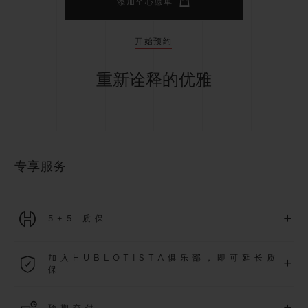
添加至心愿单
开始预约
重新诠释的优雅
专享服务
+
5+5 质保
2026年1月1日起购买的所有腕表均可享受5年国际质保。
加入HUBLOTISTA俱乐部，即可延长质
+
保
了解更多
加入我们的社群，为
2026
年
1
月
1
日起购买的腕表额外延长
5
年