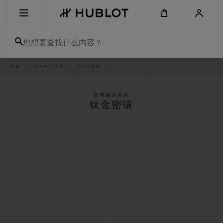
Skip
to
main
content
您想要查找什么内容？
痕
腕表
经典融合系列
3指针腕表
最近搜索
迹
无最近搜索记录
经典融合系列
钛金密镶
新品腕表