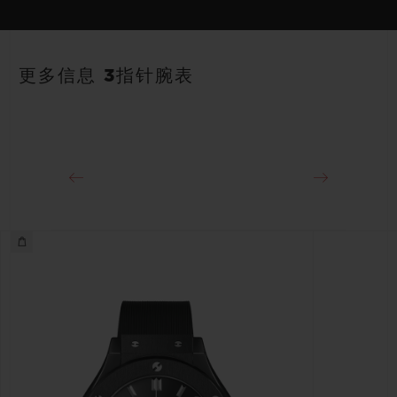
表带
动力储存
黑色橡胶及鳄鱼皮表带
3至5年
更多信息 3指针腕表
表扣
精钢折叠表扣