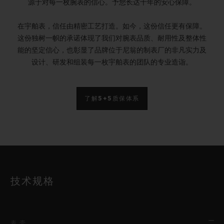
源于对每一枚腕表的信心。予您长达十年的安心保障。
在宇舶表，信任由精密工艺打造。如今，这份信任更有保障。
这份独树一帜的承诺体现了我们对腕表品质、耐用性及整体性
能的坚定信心，也彰显了品牌位于尼翁的制表厂的非凡实力及
设计、研发和组装每一枚宇舶表的团队的专业造诣。
了解5+5质保体系
技术规格
表壳