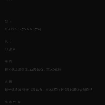
型号
581.NX.1470.RX.1704
尺寸
33 毫米
表壳
抛光钛金属镶嵌114颗钻石，重0.6克拉
表圈
抛光钛金属 镶嵌36颗钻石，重0.8克拉 附6颗H形钛金属螺丝
防水性能