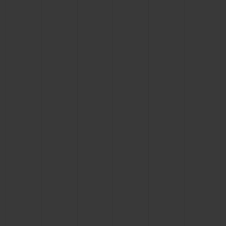
BIG BANG系列
BIG BANG系列
BIG BANG灵魂
夏日多彩陶瓷
桃粉色陶瓷
ESSENTIAL
在线专售
专属服务
5+5 质保
加入HUBLOTISTA俱乐部，即可延长质保
预期交付
免费配送与退换货
安全支付
礼品小袋