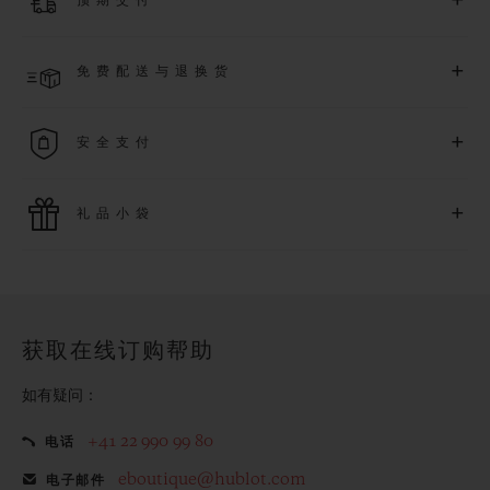
+
预期交付
质保（需符合相关条件），并尊享专属活动。
了解更多
预计收到付款后 4 至 8 个工作日内发货。*视供货情况而定*
+
免费配送与退换货
享受免费配送服务，以及轻松便捷的免费退换货服务。
+
安全支付
使用最新的支付技术。所有在线购买迅捷且安全，并确保您的
+
礼品小袋
个人信息受到保护。
额外的礼品小袋使您的购买更加特别
获取在线订购帮助
如有疑问：
+41 22 990 99 80
电话
eboutique@hublot.com
电子邮件