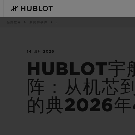
Skip
to
main
content
痕
品牌世界
新闻和事件
..
迹
14 四月 2026
最近搜索
新品腕表
无最近搜索记录
HUBLOT宇
阵：从机芯
的典2026年
BIG BANG系列