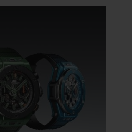
D全黑腕表
小袋