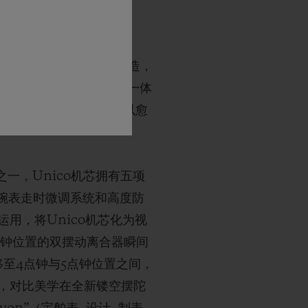
迭代演进：部件经过重新改造，
机芯与计时模块融合的完全一体
更新迭代仍在继续，如今以愈
之一，Unico机芯拥有五项
腕表走时微调系统和高度防
用，将Unico机芯化为视
点钟位置的双摆动离合器瞬间
至4点钟与5点钟位置之间，
，对比美学在全新镂空摆陀