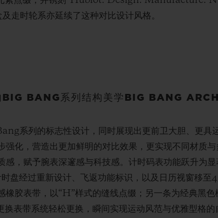
并镌刻“Hublot. Design. Manufacture. N
条盒及走时轮系亦延续了这种对比设计风格。
BIG BANG系列结构美学BIG BANG ARCH
忠于Big Bang系列的标志性设计，同时展现出更前卫大胆、
步强化，营造出更加鲜明的对比效果，更实现不同材质与
质感，赋予腕表深邃感与科技感。计时码表功能跃升为显
计时盘经过重新设计、飞返功能标识，以及日历视窗移至4
感橡胶表带，以“H”样式的缝线点缀；另一条为经典黑色
速更换表带系统轻松更换，瞬间实现运动风范与优雅型格的