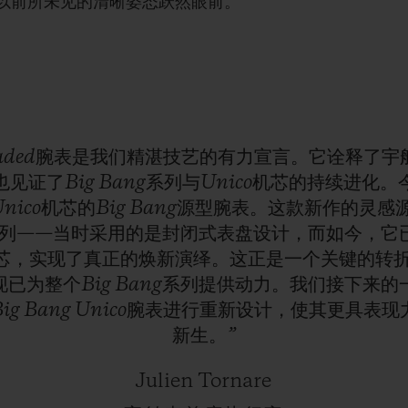
以前所未见的清晰姿态跃然眼前。
loaded腕表是我们精湛技艺的有力宣言。它诠释了
见证了Big
Bang系列与Unico机芯的持续进化
ico机芯的Big
Bang源型腕表。这款新作的灵感源
g系列——当时采用的是封闭式表盘设计，而如今，它
o机芯，实现了真正的焕新演绎。这正是一个关键的转
已为整个Big
Bang系列提供动力。我们接下来的
ig
Bang
Unico腕表进行重新设计，使其更具表
新生。”
Julien Tornare