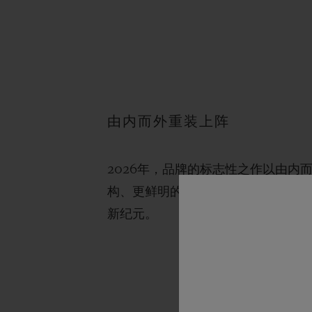
由内而外重装上阵
2026年，品牌的标志性之作以由
构、更鲜明的设计语言与更强烈的品牌特质。
新纪元。