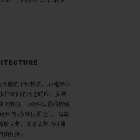
yon”（宇舶表. 设计. 制表
ITECTURE
更具运动感的个性特质。44毫米表
多样饰面的动态呼应。多层
著的特征：4点钟位置的按钮
点钟与5点钟位置之间。每款
橡胶表带。两条表带均可通
自由切换。