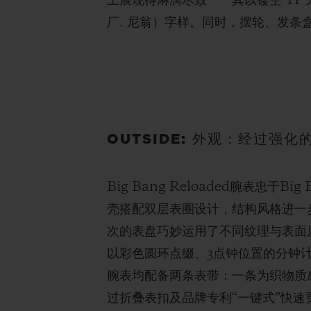
上展现得淋漓尽致——其以镂空“H”元素点缀，
厂. 尼翁）字样。同时，摆轮、发
OUTSIDE: 外观：经过强化的
Big Bang Reloaded腕表
壳搭配双层表圈设计，结构风格进一
次的表盘巧妙运用了不同纹理与表面
以彩色圆环点缀、3点钟位置的分钟
腕表均配备两条表带：一条为织物质
过折叠表扣及品牌专利“一键式”快