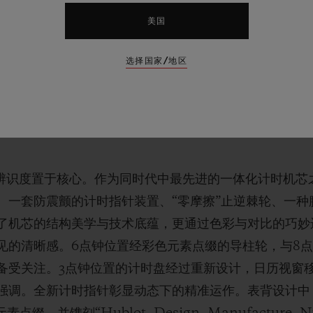
美国
选择国家/地区
时宇舶表的制表厂落成仅一年。自诞生以来，这款机芯持续
整。2018年，Unico机芯经过重新设计，成为基础
了尺寸，以适配多种表壳。在问世16年后，这款机芯的
将性能与辨识度置于核心。作为同时代中最先进的一体化计时机芯
、一套防震颤的计时指针装置、“零摩擦”止逆棘轮、一种
了机芯的结构美学与技术底蕴，更通过色彩与对比的巧妙运
见的清晰感。6点钟位置经彩色元素点缀的导柱轮，与8
备受关注。3点钟位置的计时盘经过重新设计，日历视窗移
强调。全新计时指针彰显动态下的精准运作。表背设计中