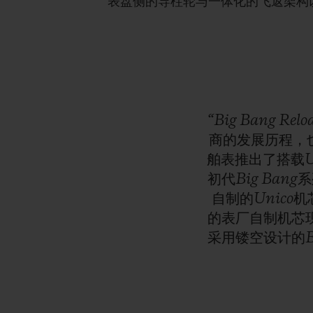
表盘侧的导柱轮与一体化的飞返架构
“Big
Bang
Re
商的发展历程，也
舶表推出了搭载Un
初代Big
Ban
自制的Unic
的表厂自制机芯现
采用镂空设计的B