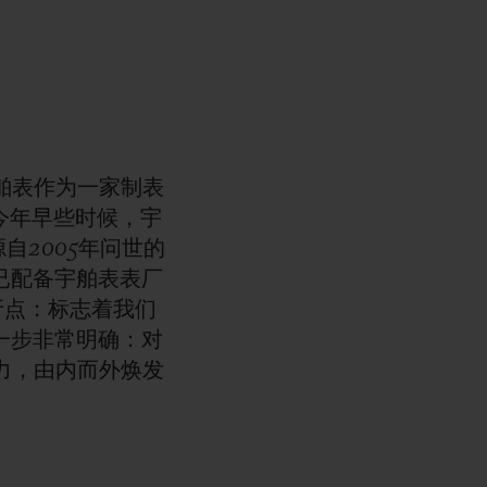
宇舶表作为一家制表
。今年早些时候，宇
自2005年问世的
已配备宇舶表表厂
折点：标志着我们
一步非常明确：对
现力，由内而外焕发