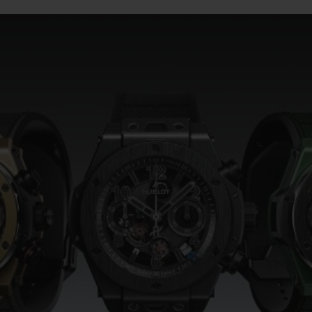
桃粉色陶瓷
ESSENTIAL灰褐
RELOADE
在线专售
TA
预期交付
免费配送与退换货
安全支付
礼品
长质
查找专卖店