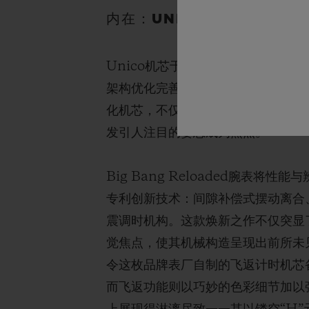
内在：UNICO机芯
Unico机芯于2010年问世，当
架构优化完善，尺寸比例亦得到细致调
化机芯，不仅实现性能跃升，更精简
发引人注目的姿态成为焦点。
Big Bang Reloaded腕表
专利创新技术：间隙补偿式摆动离合
震调时机构。这款焕新之作不仅突显
觉焦点，使其机械构造呈现出前所未
令这枚品牌表厂自制的飞返计时机芯
而飞返功能则以巧妙的色彩细节加以