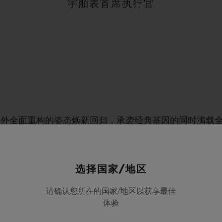
宇舶表首席执行官
内而外全面重构的姿态焕新回归，承袭经典基因的同时满载
承袭Big Bang系列与Unico机芯之精髓，Big Ba
选择国家/地区
请确认您所在的国家/地区以获享最佳
体验