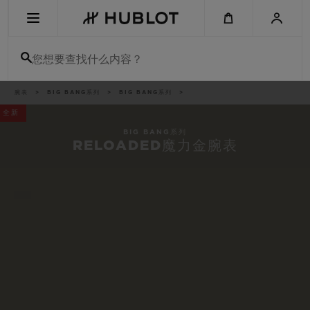
Skip
to
main
content
您想要查找什么内容？
痕
腕表
BIG BANG系列
BIG BANG系列
最近搜索
迹
全新
无最近搜索记录
BIG BANG系列
RELOADED魔力金腕表
新品腕表