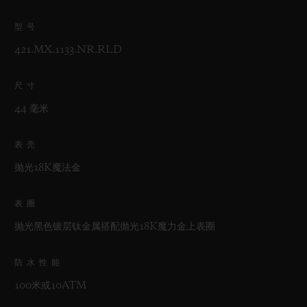
型号
421.MX.1133.NR.RLD
尺寸
44 毫米
表壳
抛光18K魔法金
表圈
抛光黑色镀层钛金属搭配抛光18K魔力金上表圈
防水性能
100米或10ATM