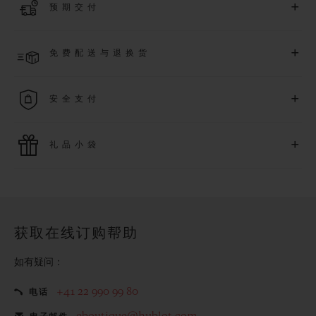
+
预期交付
质保（需符合相关条件），并尊享专属活动。
了解更多
预计收到付款后 2 至 6 个工作日内发货。*视供货情况而定*
+
免费配送与退换货
享受免费配送服务，以及轻松便捷的免费退换货服务。
+
安全支付
使用最新的支付技术。所有在线购买迅捷且安全，并确保您的
+
礼品小袋
个人信息受到保护。
额外的礼品小袋使您的购买更加特别
获取在线订购帮助
如有疑问：
+41 22 990 99 80
电话