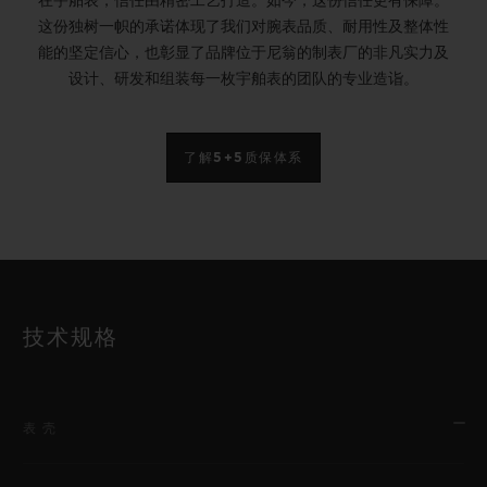
在宇舶表，信任由精密工艺打造。如今，这份信任更有保障。
这份独树一帜的承诺体现了我们对腕表品质、耐用性及整体性
能的坚定信心，也彰显了品牌位于尼翁的制表厂的非凡实力及
设计、研发和组装每一枚宇舶表的团队的专业造诣。
了解5+5质保体系
技术规格
表壳