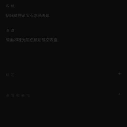
表镜
防眩处理蓝宝石水晶表镜
表盘
缎面和哑光黑色镀层镂空表盘
机芯
表带和表扣
机芯
HUB1280 UNICO表厂自制自动上链飞返计时机芯配导柱轮
表带
动力储存