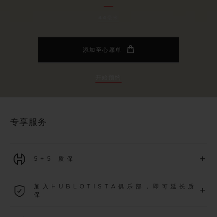
44毫米
添加至心愿单
开始预约
专享服务
+
5+5 质保
2026年1月1日起购买的所有腕表均可享受5年国际质保。
加入HUBLOTISTA俱乐部，即可延长质
+
保
了解更多
加入我们的社群，为
2026
年
1
月
1
日起购买的腕表额外延长
5
年