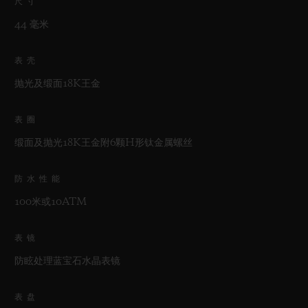
尺寸
44 毫米
表壳
抛光及缎面18K王金
表圈
缎面及抛光18K王金附6颗H形钛金属螺丝
防水性能
100米或10ATM
表镜
防眩处理蓝宝石水晶表镜
表盘