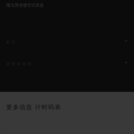
哑光黑色镂空式表盘
机芯
表带和表扣
机芯
HUB1280 UNICO表厂自制自动上链飞返计时机芯配导柱轮
表带
动力储存
黑色结构化带衬里橡胶表带
约72小时
更多信息 计时码表
表扣
18K王金和黑色PVD镀层钛金属折叠表扣