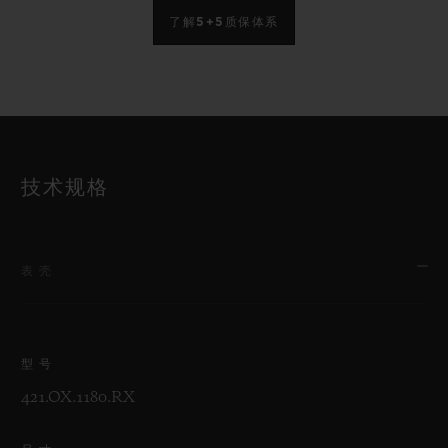
了解5+5质保体系
技术规格
表壳
型号
421.OX.1180.RX