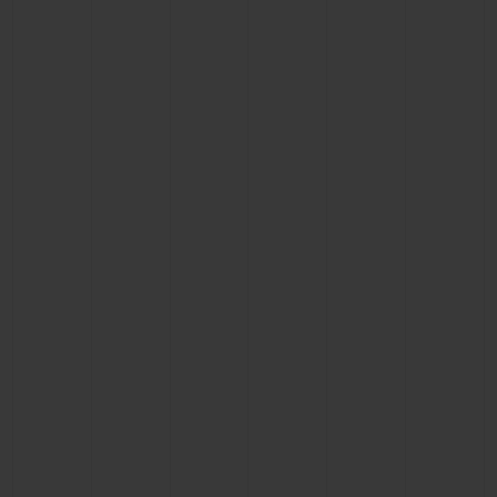
BIG BANG系列
BIG BANG系列
BIG BANG灵魂
夏日多彩陶瓷
桃粉色陶瓷
ESSENTIAL
在线专售
专属服务
5+5 质保
加入HUBLOTISTA俱乐部，即可延长质保
预期交付
免费配送与退换货
安全支付
礼品小袋