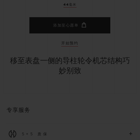
44毫米
添加至心愿单
开始预约
移至表盘一侧的导柱轮令机芯结构巧
妙别致
专享服务
+
5+5 质保