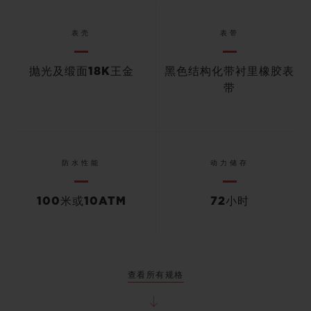
表壳
表带
抛光及缎面18K王金
黑色结构化带衬里橡胶表
带
防水性能
动力储存
100米或10ATM
72小时
查看所有规格