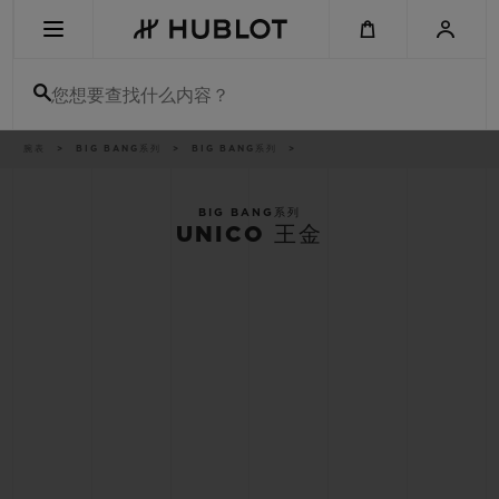
Skip
to
main
content
您想要查找什么内容？
痕
腕表
BIG BANG系列
BIG BANG系列
最近搜索
迹
无最近搜索记录
BIG BANG系列
UNICO 王金
新品腕表