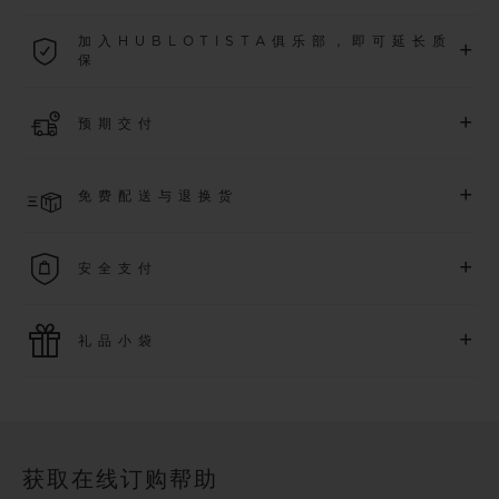
2026年1月1日起购买的所有腕表均可享受5年国际质保。
加入HUBLOTISTA俱乐部，即可延长质
+
保
了解更多
加入我们的社群，为
2026
年
1
月
1
日起购买的腕表额外延长
5
年
+
预期交付
质保（需符合相关条件），并尊享专属活动。
了解更多
预计收到付款后 2 至 6 个工作日内发货。*视供货情况而定*
+
免费配送与退换货
享受免费配送服务，以及轻松便捷的免费退换货服务。
+
安全支付
使用最新的支付技术。所有在线购买迅捷且安全，并确保您的
+
礼品小袋
个人信息受到保护。
额外的礼品小袋使您的购买更加特别
获取在线订购帮助