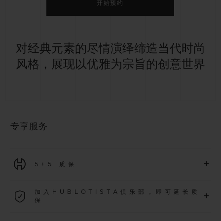
开始预约
对经典元素的尽情演绎缔造当代时尚
风格，展现以优雅为宗旨的创意世界
专享服务
+
5+5 质保
2026年1月1日起购买的所有腕表均可享受5年国际质保。
加入HUBLOTISTA俱乐部，即可延长质
+
保
了解更多
加入我们的社群，为
2026
年
1
月
1
日起购买的腕表额外延长
5
年