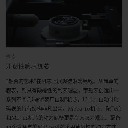
机芯
开创性腕表机芯
“融合的艺术”在机芯上展现得淋漓尽致。从简单的
腕表，到具有颠覆性的制表理念，宇舶表创造出一
系列不同凡响的“表厂自制”机芯。
Unico
自动计时
码表的特有结构非凡出众。
Meca-10
机芯、陀飞轮
和
MP-11
机芯的动力储备更是令人叹为观止。配备
11
个发条盒的
MP-05
机芯采用革命性的动力方式，