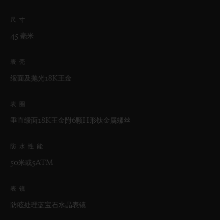
尺寸
45 毫米
表壳
缎面及抛光18K王金
表圈
垂直缎面18K王金附6颗H形钛金属螺丝
防水性能
50米或5ATM
表镜
防眩处理蓝宝石水晶表镜