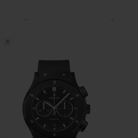
18K王金和黑色PVD镀层精钢折叠表扣