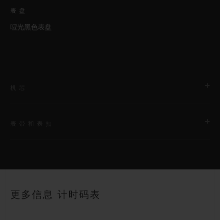
表盘
哑光黑色表盘
机芯
表带和表扣
机芯
HUB1143 自动上链计时机芯
表带
动力储存
黑色带衬里橡胶表带
约48小时
更多信息 计时码表
表扣