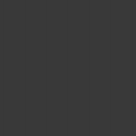
BIG BANG系列
BIG BANG系列
BIG BANG灵魂
夏日多彩陶瓷
桃粉色陶瓷
ESSENTIAL
在线专售
专属服务
5+5 质保
加入HUBLOTISTA俱乐部，即可延长质保
预期交付
免费配送与退换货
安全支付
礼品小袋