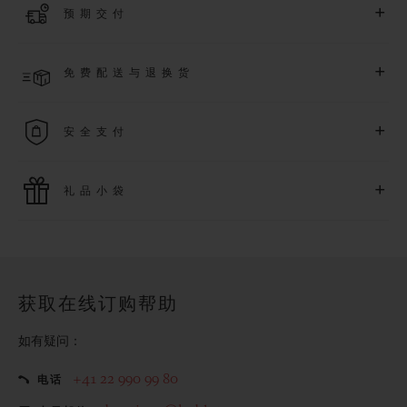
+
预期交付
质保（需符合相关条件），并尊享专属活动。
了解更多
预计收到付款后 2 至 6 个工作日内发货。*视供货情况而定*
+
免费配送与退换货
享受免费配送服务，以及轻松便捷的免费退换货服务。
+
安全支付
使用最新的支付技术。所有在线购买迅捷且安全，并确保您的
+
礼品小袋
个人信息受到保护。
额外的礼品小袋使您的购买更加特别
获取在线订购帮助
如有疑问：
+41 22 990 99 80
电话