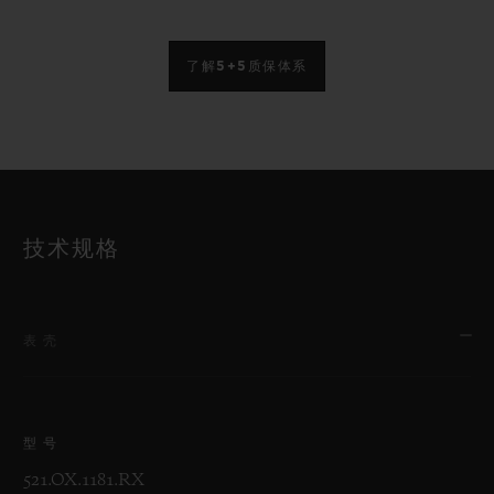
了解5+5质保体系
技术规格
表壳
型号
521.OX.1181.RX