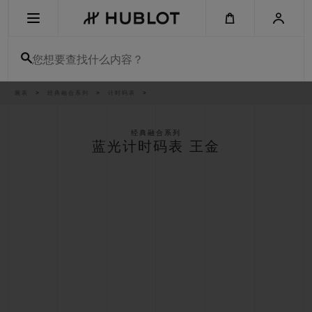
Skip
to
main
content
您想要查找什么内容？
痕
腕表
经典融合系列
计时码表
最近搜索
迹
无最近搜索记录
经典融合系列
蓝光计时码表 王金
新品腕表