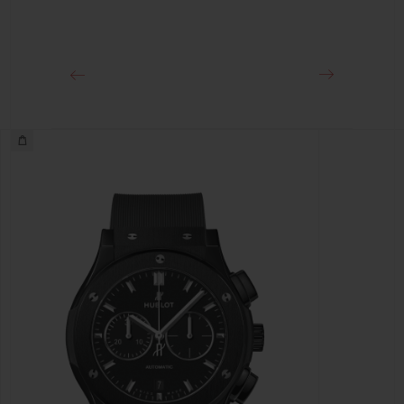
表扣
18K王金和黑色PVD镀层精钢折叠表扣