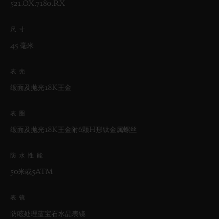
521.OX.7180.RX
尺寸
45 毫米
表壳
缎面及抛光18K王金
表圈
缎面及抛光18K王金附6颗H形钛金属螺丝
防水性能
50米或5ATM
表镜
防眩处理蓝宝石水晶表镜