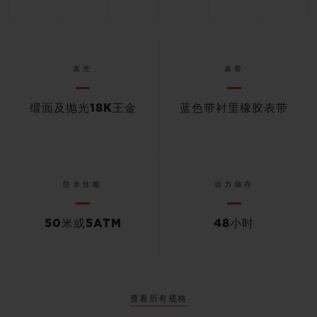
表壳
表带
缎面及抛光18K王金
蓝色带衬里橡胶表带
防水性能
动力储存
50米或5ATM
48小时
查看所有规格