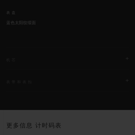
表盘
蓝色太阳纹缎面
机芯
表带和表扣
机芯
HUB1143 自动上链计时机芯
表带
动力储存
蓝色带衬里橡胶表带
约48小时
更多信息 计时码表