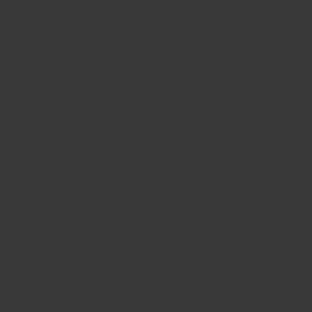
BIG BANG系列
BIG BANG系列
BIG BANG灵魂
夏日多彩陶瓷
桃粉色陶瓷
ESSENTIAL
在线专售
专属服务
5+5 质保
加入HUBLOTISTA俱乐部，即可延长质保
预期交付
免费配送与退换货
安全支付
礼品小袋