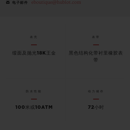
eboutique@hublot.com
电子邮件
表壳
表带
缎面及抛光18K王金
黑色结构化带衬里橡胶表
带
防水性能
动力储存
100米或10ATM
72小时