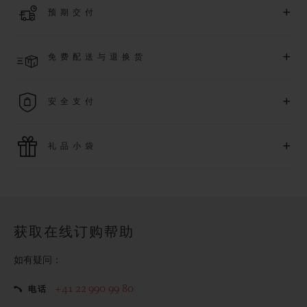
+
预期交付
质保（需符合相关条件），并尊享专属活动。
了解更多
预计收到付款后 4 至 5 个工作日内发货。*视供货情况而定*
+
免费配送与退换货
享受免费配送服务，以及轻松便捷的免费退换货服务。
+
安全支付
使用最新的支付技术。所有在线购买迅捷且安全，并确保您的
+
礼品小袋
个人信息受到保护。
额外的礼品小袋使您的购买更加特别
获取在线订购帮助
如有疑问：
+41 22 990 99 80
电话