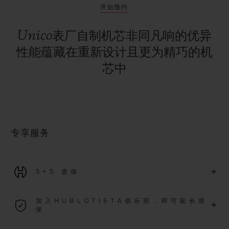
开始预约
Unico表厂自制机芯非同凡响的优异
性能蕴藏在重新设计且更为精巧的机
芯中
专享服务
+
5+5 质保
2026年1月1日起购买的所有腕表均可享受5年国际质保。
加入HUBLOTISTA俱乐部，即可延长质
+
保
了解更多
加入我们的社群，为
2026
年
1
月
1
日起购买的腕表额外延长
5
年