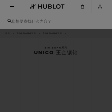
Skip
to
main
content
您想要查找什么内容？
痕
腕表
BIG BANG系列
BIG BANG系列
最近搜索
迹
无最近搜索记录
BIG BANG系列
UNICO 王金镶钻
新品腕表