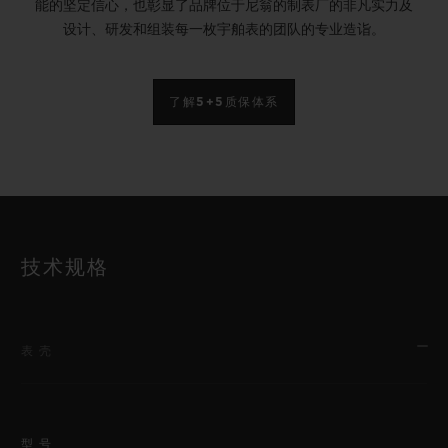
能的坚定信心，也彰显了品牌位于尼翁的制表厂的非凡实力及
设计、研发和组装每一枚宇舶表的团队的专业造诣。
了解5+5质保体系
技术规格
表壳
型号