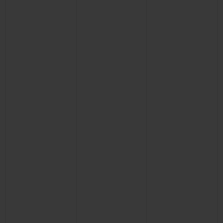
BIG BANG系列
BIG BANG系列
BIG BANG灵魂
夏日多彩陶瓷
桃粉色陶瓷
ESSENTIAL
在线专售
专属服务
5+5 质保
加入HUBLOTISTA俱乐部，即可延长质保
预期交付
免费配送与退换货
安全支付
礼品小袋