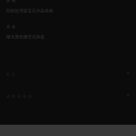
表镜
防眩处理蓝宝石水晶表镜
表盘
哑光黑色镂空式表盘
机芯
表带和表扣
机芯
HUB1280 UNICO表厂自制自动上链飞返计时机芯配导柱轮
表带
动力储存
黑色结构化带衬里橡胶表带