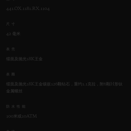
441.OX.1181.RX.1104
尺寸
42 毫米
表壳
缎面及抛光18K王金
表圈
缎面及抛光18K王金镶嵌126颗钻石，重约1.1克拉，附6颗H形钛
金属螺丝
防水性能
100米或10ATM