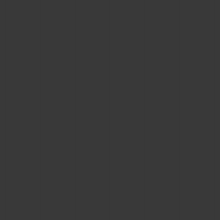
BIG BANG系列
BIG BANG系列
BIG BANG灵魂
夏日多彩陶瓷
桃粉色陶瓷
ESSENTIAL
在线专售
专属服务
5+5 质保
加入HUBLOTISTA俱乐部，即可延长质保
预期交付
免费配送与退换货
安全支付
礼品小袋