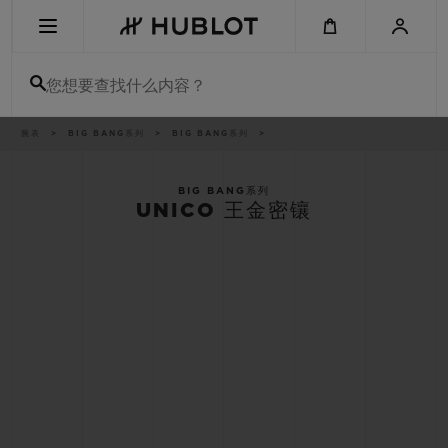
Skip
to
main
content
您想要查找什么内容？
痕
腕表
BIG BANG系列
BIG BANG系列
最近搜索
迹
无最近搜索记录
BIG BANG系列
UNICO 王金密镶
新品腕表