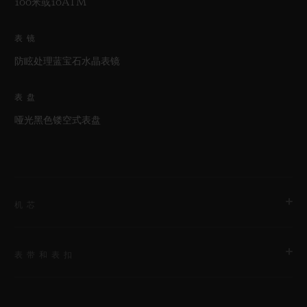
100米或10ATM
表镜
防眩处理蓝宝石水晶表镜
表盘
哑光黑色镂空式表盘
机芯
表带和表扣
机芯
HUB1280 UNICO表厂自制自动上链飞返计时机芯配导柱轮