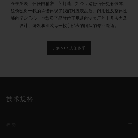
在宇舶表，信任由精密工艺打造。如今，这份信任更有保障。
这份独树一帜的承诺体现了我们对腕表品质、耐用性及整体性
能的坚定信心，也彰显了品牌位于尼翁的制表厂的非凡实力及
设计、研发和组装每一枚宇舶表的团队的专业造诣。
了解5+5质保体系
技术规格
表壳