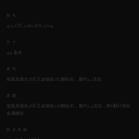
型号
421.OX.1180.RX.1704
尺寸
44 毫米
表壳
缎面及抛光18K王金镶嵌162颗钻石，重约1.1克拉
表圈
缎面及抛光18K王金镶嵌126颗钻石，重约1.4克拉，附6颗H形钛
金属螺丝
防水性能