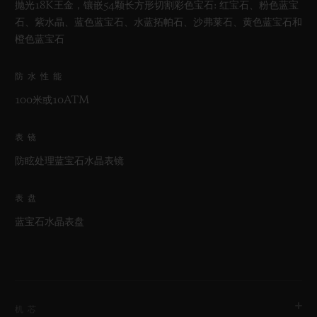
抛光18K王金，镶嵌54颗长方形切割彩色宝石: 红宝石、粉色蓝宝
石、紫水晶、蓝色蓝宝石、水蓝拓帕石、沙弗莱石、黄色蓝宝石和
橙色蓝宝石
防水性能
100米或10ATM
表镜
防眩处理蓝宝石水晶表镜
表盘
蓝宝石水晶表盘
机芯