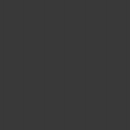
BIG BANG系列
BIG BANG系列
BIG BANG灵魂
夏日多彩陶瓷
桃粉色陶瓷
ESSENTIAL
在线专售
专属服务
5+5 质保
加入HUBLOTISTA俱乐部，即可延长质保
预期交付
免费配送与退换货
安全支付
礼品小袋