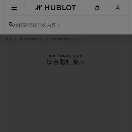
Skip
to
main
content
您想要查找什么内容？
痕
腕表
BIG BANG系列
BIG BANG灵魂系列
最近搜索
迹
无最近搜索记录
BIG BANG灵魂系列
钛金彩虹腕表
新品腕表