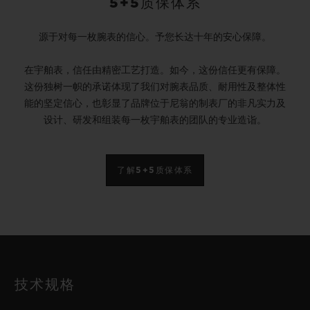
5+5质保体系
源于对每一枚腕表的信心。予您长达十年的安心保障。
在宇舶表，信任由精密工艺打造。如今，这份信任更有保障。
这份独树一帜的承诺体现了我们对腕表品质、耐用性及整体性
能的坚定信心，也彰显了品牌位于尼翁的制表厂的非凡实力及
设计、研发和组装每一枚宇舶表的团队的专业造诣。
了解5+5质保体系
技术规格