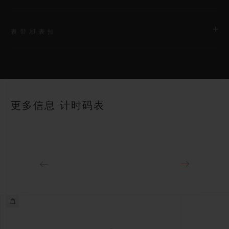
表带和表扣
机芯
HUB4700 自动上链镂空式计时机芯
表带
动力储存
黑色橡胶和多色鳄鱼皮表带
50小时
更多信息 计时码表
表扣
黑色镀层钛金属折叠表扣