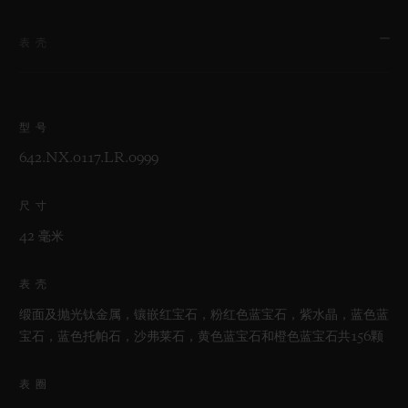
表壳
型号
642.NX.0117.LR.0999
尺寸
42 毫米
表壳
缎面及抛光钛金属，镶嵌红宝石，粉红色蓝宝石，紫水晶，蓝色蓝
宝石，蓝色托帕石，沙弗莱石，黄色蓝宝石和橙色蓝宝石共156颗
表圈