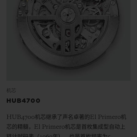
机芯
HUB4700
HUB4700
机芯继承了声名卓著的
El Primero
机
芯的精髓，
El Primero
机芯是首枚集成型自动上
链计时码表（
1969
年），也是首枚频率为
5