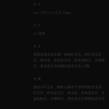
型号
642.NX.0117.LR.0999
尺寸
42 毫米
表壳
缎面及抛光钛金属，镶嵌红宝石，粉红色蓝宝
石，紫水晶，蓝色蓝宝石，蓝色托帕石，沙弗莱
石，黄色蓝宝石和橙色蓝宝石共156颗
表圈
抛光18K王金，镶嵌54颗长方形切割彩色宝石:
红宝石、粉色蓝宝石、紫水晶、蓝色蓝宝石、水
蓝拓帕石、沙弗莱石、黄色蓝宝石和橙色蓝宝石