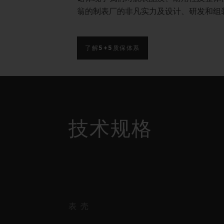
翁的制表厂的非凡实力及设计、研发和组
了解5+5质保体系
技术规格
表壳