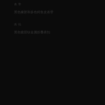
表带
黑色橡胶和多色鳄鱼皮表带
表扣
黑色镀层钛金属折叠表扣