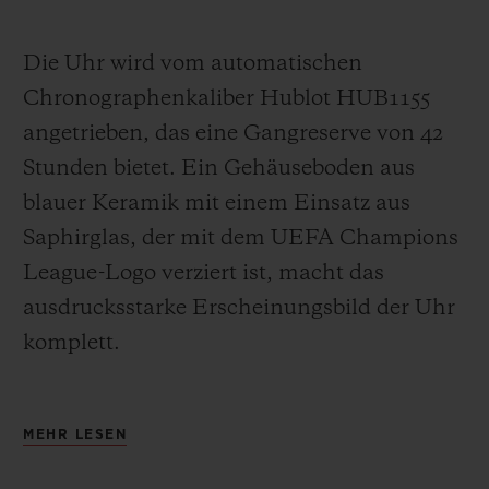
Die Uhr wird vom automatischen
Chronographenkaliber Hublot HUB1155
angetrieben, das eine Gangreserve von 42
Stunden bietet. Ein Gehäuseboden aus
blauer Keramik mit einem Einsatz aus
Saphirglas, der mit dem UEFA Champions
League-Logo verziert ist, macht das
ausdrucksstarke Erscheinungsbild der Uhr
komplett.
Hublot war die erste Luxusmarke und die
MEHR LESEN
erste Schweizer Uhrenmarke, die sich im
Fußball engagierte. 2006 sponserte Hublot