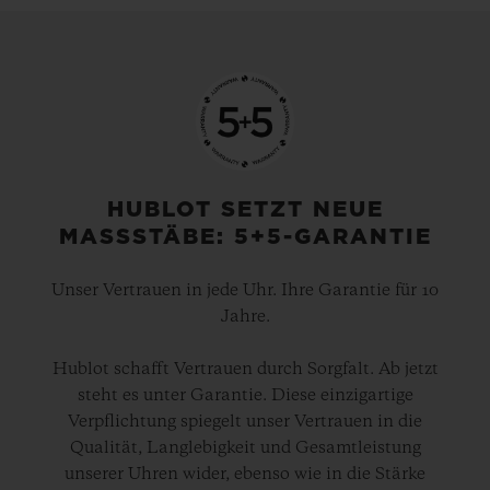
die Schweizer Nationalmannschaft, und
2008 wurde die Marke „Offizieller
Zeitnehmer“ der UEFA Euro 2008 – der
Beginn einer langjährigen Partnerschaft.
Seither hat Hublot bei allen UEFA-
HUBLOT SETZT NEUE
MASSSTÄBE: 5+5-GARANTIE
Europameisterschaften die Zeit gemessen.
Im kommenden Sommer wird die Marke
Unser Vertrauen in jede Uhr. Ihre Garantie für 10
auch bei dem mit Spannung erwarteten
Jahre.
UEFA Euro 2020-Turnier vertreten sein,
Hublot schafft Vertrauen durch Sorgfalt. Ab jetzt
das erstmals in 12 Gastgeberstädten in ganz
steht es unter Garantie. Diese einzigartige
Europa stattfindet.
Verpflichtung spiegelt unser Vertrauen in die
Qualität, Langlebigkeit und Gesamtleistung
unserer Uhren wider, ebenso wie in die Stärke
Und seit 2010 ist Hublot auch „Offizieller