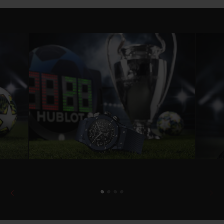
Sekunde auf geheimnisvolle Weise über
dem darunterliegenden Uhrwerk zu
schweben. Unter dem bei 3 Uhr
angebrachten Zähler für die laufenden
Sekunden wird das Design mit dem
Sternmotiv des UEFA Champions League-
Logos abgerundet.