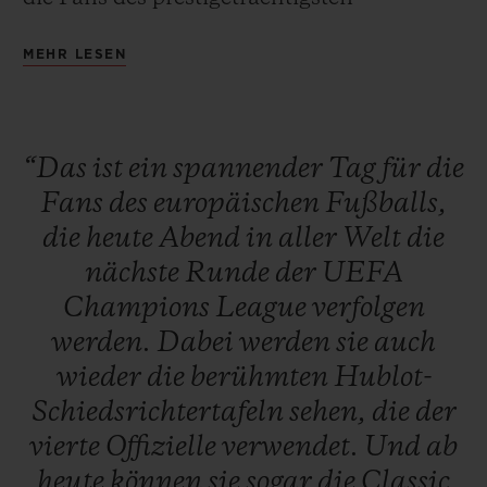
europäischen Wettbewerbs für
MEHR LESEN
Vereinsmannschaften kreiert.
“Das
ist
ein
spannender
Tag
für
die
Fans
des
europäischen
Fußballs,
die
heute
Abend
in
aller
Welt
die
nächste
Runde
der
UEFA
Champions
League
verfolgen
werden.
Dabei
werden
sie
auch
wieder
die
berühmten
Hublot-
Schiedsrichtertafeln
sehen,
die
der
vierte
Offizielle
verwendet.
Und
ab
heute
können
sie
sogar
die
Classic