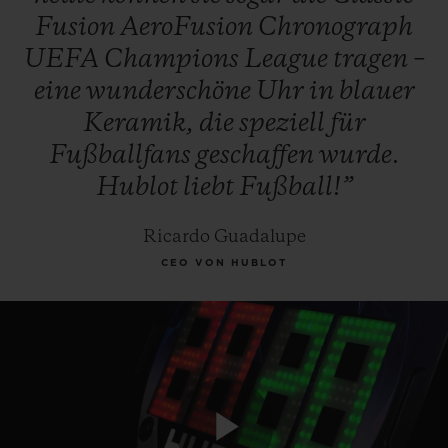
Fusion
AeroFusion
Chronograph
UEFA
Champions
League
tragen
–
eine
wunderschöne
Uhr
in
blauer
Keramik,
die
speziell
für
Fußballfans
geschaffen
wurde.
Hublot
liebt
Fußball!”
Ricardo Guadalupe
CEO VON HUBLOT