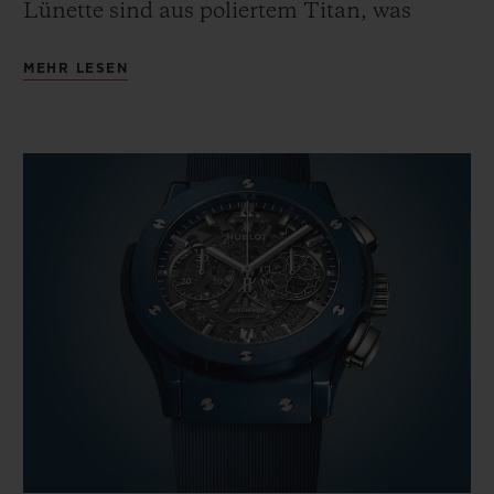
Lünette sind aus poliertem Titan, was
einen edlen Kontrast hervorruft.
MEHR LESEN
Eines der auffälligsten Merkmale der Uhr
ist ihr tiefes, dreidimensionales Zifferblatt.
Die grafische Wirkung ist der
architektonischen Form der geschwärzten
Brücken des skelettierten Kalibers HUB1155
zu verdanken, die gleichzeitig als Basis für
ein Zifferblatt aus transparentem
Saphirglas dienen. Auf dem Zifferblatt
scheinen die applizierten Stundenindizes
und die beiden Zähler für die
Chronographenminuten und die laufende