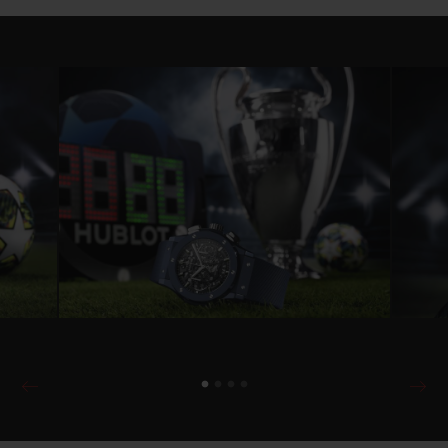
Sekunde auf geheimnisvolle Weise über
dem darunterliegenden Uhrwerk zu
schweben. Unter dem bei 3 Uhr
angebrachten Zähler für die laufenden
Sekunden wird das Design mit dem
Sternmotiv des UEFA Champions League-
Logos abgerundet.