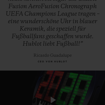
Fusion
AeroFusion
Chronograph
UEFA
Champions
League
tragen
–
eine
wunderschöne
Uhr
in
blauer
Keramik,
die
speziell
für
Fußballfans
geschaffen
wurde.
Hublot
liebt
Fußball!”
Ricardo Guadalupe
CEO VON HUBLOT