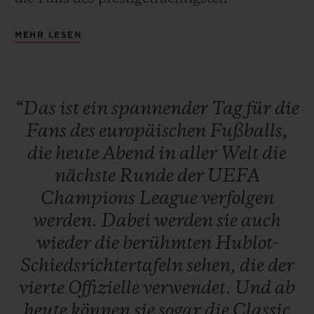
europäischen Wettbewerbs für
MEHR LESEN
Vereinsmannschaften kreiert.
“Das
ist
ein
spannender
Tag
für
die
Fans
des
europäischen
Fußballs,
die
heute
Abend
in
aller
Welt
die
nächste
Runde
der
UEFA
Champions
League
verfolgen
werden.
Dabei
werden
sie
auch
wieder
die
berühmten
Hublot-
Schiedsrichtertafeln
sehen,
die
der
vierte
Offizielle
verwendet.
Und
ab
heute
können
sie
sogar
die
Classic