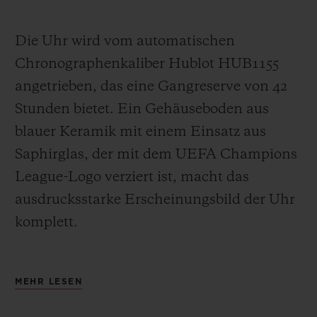
Die Uhr wird vom automatischen
Chronographenkaliber Hublot HUB1155
angetrieben, das eine Gangreserve von 42
Stunden bietet. Ein Gehäuseboden aus
blauer Keramik mit einem Einsatz aus
Saphirglas, der mit dem UEFA Champions
League-Logo verziert ist, macht das
ausdrucksstarke Erscheinungsbild der Uhr
komplett.
Hublot war die erste Luxusmarke und die
MEHR LESEN
erste Schweizer Uhrenmarke, die sich im
Fußball engagierte. 2006 sponserte Hublot