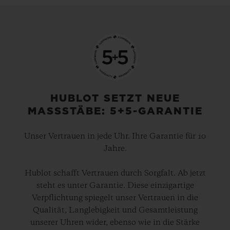
die Schweizer Nationalmannschaft, und
2008 wurde die Marke „Offizieller
Zeitnehmer“ der UEFA Euro 2008 – der
Beginn einer langjährigen Partnerschaft.
Seither hat Hublot bei allen UEFA-
HUBLOT SETZT NEUE
MASSSTÄBE: 5+5-GARANTIE
Europameisterschaften die Zeit gemessen.
Im kommenden Sommer wird die Marke
Unser Vertrauen in jede Uhr. Ihre Garantie für 10
auch bei dem mit Spannung erwarteten
Jahre.
UEFA Euro 2020-Turnier vertreten sein,
Hublot schafft Vertrauen durch Sorgfalt. Ab jetzt
das erstmals in 12 Gastgeberstädten in ganz
steht es unter Garantie. Diese einzigartige
Europa stattfindet.
Verpflichtung spiegelt unser Vertrauen in die
Qualität, Langlebigkeit und Gesamtleistung
unserer Uhren wider, ebenso wie in die Stärke
Und seit 2010 ist Hublot auch „Offizieller