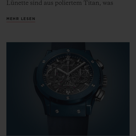
Lünette sind aus poliertem Titan, was
einen edlen Kontrast hervorruft.
MEHR LESEN
Eines der auffälligsten Merkmale der Uhr
ist ihr tiefes, dreidimensionales Zifferblatt.
Die grafische Wirkung ist der
architektonischen Form der geschwärzten
Brücken des skelettierten Kalibers HUB1155
zu verdanken, die gleichzeitig als Basis für
ein Zifferblatt aus transparentem
Saphirglas dienen. Auf dem Zifferblatt
scheinen die applizierten Stundenindizes
und die beiden Zähler für die
Chronographenminuten und die laufende