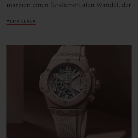
markiert einen fundamentalen Wandel, der
den Status quo verändern wird: Etablierte,
MEHR LESEN
traditionelle Werte werden aus einer
positiven Perspektive überdacht. Pink –
dieses Pink – steht für eine sanfte,
integrative und selbstbewusste
Lebenseinstellung. Eine frische, junge
Vision, voller Substanz, die Stil neu
definiert.
Diese chromatische Illustration einer
neuen Ära erregte unweigerlich die
Aufmerksamkeit von Lapo Elkann,
Gründer und
Creative Chairman
von