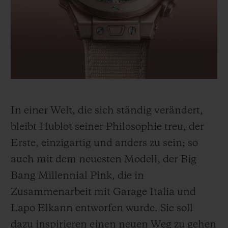
BIG BANG
BIG BANG
SPIRIT OF BIG
SUMMER MULTI-
PEACH CERAMIC
ESSENTIAL T
COLORED CERAMIC
EXKLUSIV ON
EXKLUSIVE DIENSTLEISTUNGEN
5+5-GARANTIE
In einer Welt, die sich
ständig verändert,
HUBLOTISTA UND GARANTIEVERLÄNGERUNG
bleibt Hublot seiner Philosophie treu, der
VORAUSSICHTLICHE LIEFERZEIT
Erste,
einzigartig und anders zu sein; so
auch mit dem neuesten Modell, der Big
KOSTENLOSE LIEFERUNG & RÜCKSENDUNGEN
Bang Millennial Pink,
die in
Zusammenarbeit mit Garage Italia und
SICHERE BEZAHLUNG
Lapo Elkann
entworfen
wurde.
Sie soll
GESCHENKBEUTEL
dazu inspirieren einen neuen Weg zu gehen