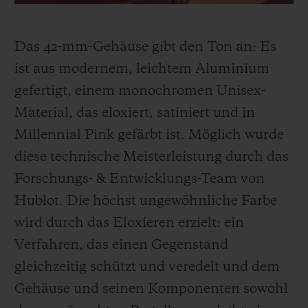
Garage Italia, und seinem Team. Und so
wurde die gemeinsame Denkweise von
Das 42-mm-Gehäuse gibt den Ton
an
: Es
Hublot und seinem Partner Garage Italia
ist aus modernem, leichtem Aluminium
zum Ausgangspunkt für die Entwicklung
gefertigt, einem monochromen Unisex-
der Big Bang Millennial Pink.
Material, das eloxiert, satiniert und in
Millennial Pink gefärbt ist. Möglich wurde
diese technische Meisterleistung durch
das
Forschungs- & Entwicklungs-Team von
Hublot. Die höchst ungewöhnliche Farbe
wird durch das Eloxieren erzielt: ein
Verfahren, das einen Gegenstand
gleichzeitig schützt und
veredelt
und dem
Gehäuse und seinen Komponenten sowohl