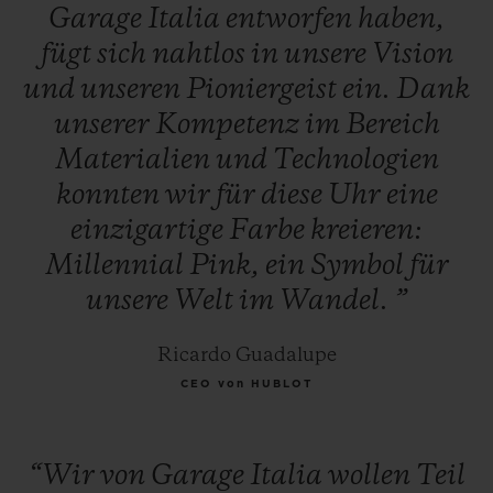
Garage
Italia
entworfen
haben,
fügt
sich
nahtlos
in
unsere
Vision
und
unseren
Pioniergeist
ein.
Dank
unserer
Kompetenz
im
Bereich
Materialien
und
Technologien
konnten
wir
für
diese
Uhr
eine
einzigartige
Farbe
kreieren:
Millennial
Pink,
ein
Symbol
für
unsere
Welt
im
Wandel.
”
Ricardo Guadalupe
CEO von HUBLOT
“Wir
von
Garage
Italia
wollen
Teil