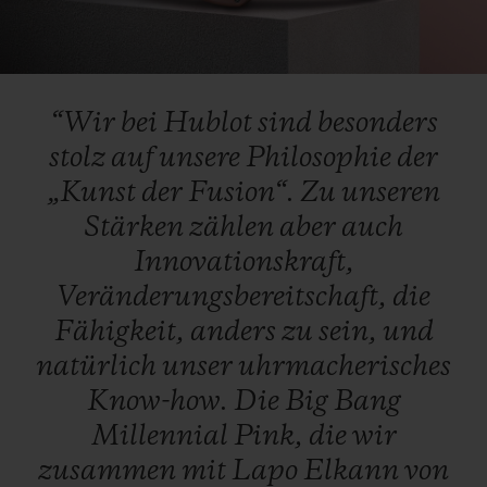
Video
“Wir
bei
Hublot
sind
besonders
stolz
auf
unsere
Philosophie
der
„Kunst
der
Fusion“.
Zu
unseren
Stärken
zählen
aber
auch
Innovationskraft,
Veränderungsbereitschaft,
die
Fähigkeit,
anders
zu
sein,
und
natürlich
unser
uhrmacherisches
Know-how.
Die
Big
Bang
Millennial
Pink,
die
wir
zusammen
mit
Lapo
Elkann
von