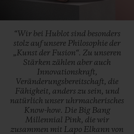
Video
“Wir
bei
Hublot
sind
besonders
stolz
auf
unsere
Philosophie
der
„Kunst
der
Fusion“.
Zu
unseren
Stärken
zählen
aber
auch
Innovationskraft,
Veränderungsbereitschaft,
die
Fähigkeit,
anders
zu
sein,
und
natürlich
unser
uhrmacherisches
Know-how.
Die
Big
Bang
Millennial
Pink,
die
wir
zusammen
mit
Lapo
Elkann
von