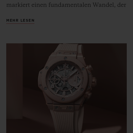
markiert einen fundamentalen Wandel, der
den Status quo verändern wird: Etablierte,
MEHR LESEN
traditionelle Werte werden aus einer
positiven Perspektive überdacht. Pink –
dieses Pink – steht für eine sanfte,
integrative und selbstbewusste
Lebenseinstellung. Eine frische, junge
Vision, voller Substanz, die Stil neu
definiert.
Diese chromatische Illustration einer
neuen Ära erregte unweigerlich die
Aufmerksamkeit von Lapo Elkann,
Gründer und
Creative Chairman
von