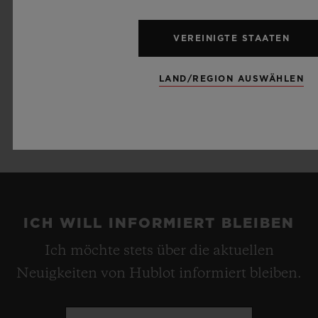
Die bahnbrechende Big Bang Millennial
VEREINIGTE STAATEN
Pink
wurde in Zusammenarbeit mit Garage
Italia designt und
definiert neue Codes für
LAND/REGION AUSWÄHLEN
den
traditionellen Luxus. Sie wird in einer
exklusiven Auflage von nur 200
Exemplaren erhältlich sein.
ICH WILL INFORMIERT BLEIBEN
Ich möchte stets über die aktuellen
Neuigkeiten von Hublot informiert bleiben.