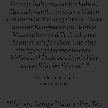
Garage
Italia
entworfen
haben,
fügt
sich
nahtlos
in
unsere
Vision
und
unseren
Pioniergeist
ein.
Dank
unserer
Kompetenz
im
Bereich
Materialien
und
Technologien
konnten
wir
für
diese
Uhr
eine
einzigartige
Farbe
kreieren:
Millennial
Pink,
ein
Symbol
für
unsere
Welt
im
Wandel.
”
Ricardo Guadalupe
CEO von HUBLOT
“Wir
von
Garage
Italia
wollen
Teil