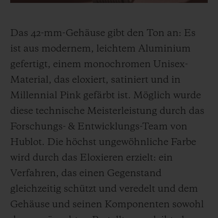
Garage Italia, und seinem Team. Und so
wurde die gemeinsame Denkweise von
Das 42-mm-Gehäuse gibt den Ton
an
: Es
Hublot und seinem Partner Garage Italia
ist aus modernem, leichtem Aluminium
zum Ausgangspunkt für die Entwicklung
gefertigt, einem monochromen Unisex-
der Big Bang Millennial Pink.
Material, das eloxiert, satiniert und in
Millennial Pink gefärbt ist. Möglich wurde
diese technische Meisterleistung durch
das
Forschungs- & Entwicklungs-Team von
Hublot. Die höchst ungewöhnliche Farbe
wird durch das Eloxieren erzielt: ein
Verfahren, das einen Gegenstand
gleichzeitig schützt und
veredelt
und dem
Gehäuse und seinen Komponenten sowohl