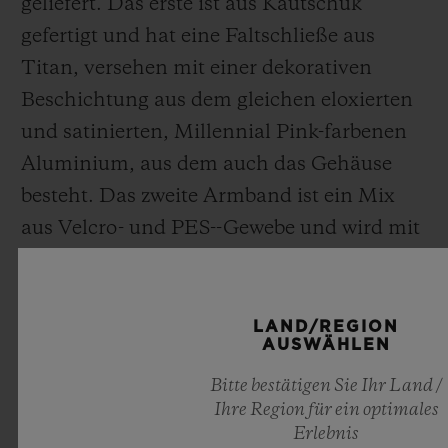
geliefert. Das erste ist aus Kautschuk
gefertigt und hat eine Faltschließe aus
Titan, versehen mit einer dekorativen
Beschichtung aus dem gleichen eloxierten
und satinierten, Millennial Pink-farbenen
Aluminium, aus dem auch das Gehäuse
besteht. Das zweite Armband ist ein Mix
aus Velcro- und PES-
-Gewebe
und wird mit
einer sportlichen Schließe aus Millennial
Pink-farben eloxiertem, poliertem
Aluminium verschlossen. Dank des
LAND/REGION
AUSWÄHLEN
exklusiven, patentierten One-Click-Systems
Bitte bestätigen Sie Ihr Land /
von Hublot lassen sich die beiden
Ihre Region für ein optimales
Armbänder leicht austauschen.
Erlebnis