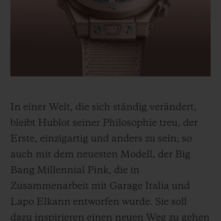
BIG BANG
BIG BANG
SPIRIT OF BIG
SUMMER MULTI-
PEACH CERAMIC
ESSENTIAL T
COLORED CERAMIC
EXKLUSIV ON
EXKLUSIVE DIENSTLEISTUNGEN
5+5-GARANTIE
In einer Welt, die sich
ständig verändert,
HUBLOTISTA UND GARANTIEVERLÄNGERUNG
bleibt Hublot seiner Philosophie treu, der
VORAUSSICHTLICHE LIEFERZEIT
Erste,
einzigartig und anders zu sein; so
auch mit dem neuesten Modell, der Big
KOSTENLOSE LIEFERUNG & RÜCKSENDUNGEN
Bang Millennial Pink,
die in
Zusammenarbeit mit Garage Italia und
SICHERE BEZAHLUNG
Lapo Elkann
entworfen
wurde.
Sie soll
GESCHENKBEUTEL
dazu inspirieren einen neuen Weg zu gehen