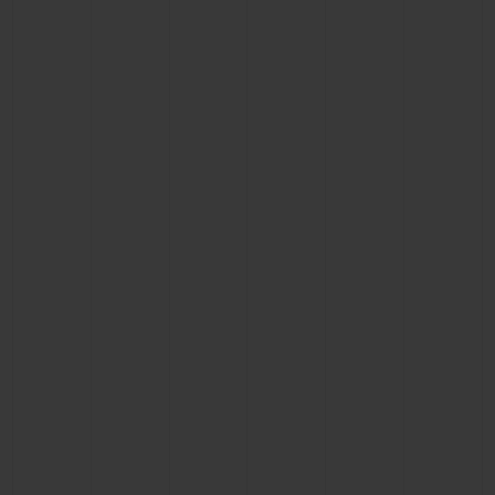
BIG BANG
BIG BANG
SPIRIT OF BIG
SUMMER MULTI-
PEACH CERAMIC
ESSENTIAL T
COLORED CERAMIC
EXKLUSIV ON
EXKLUSIVE DIENSTLEISTUNGEN
5+5-GARANTIE
HUBLOTISTA UND GARANTIEVERLÄNGERUNG
VORAUSSICHTLICHE LIEFERZEIT
KOSTENLOSE LIEFERUNG & RÜCKSENDUNGEN
SICHERE BEZAHLUNG
GESCHENKBEUTEL