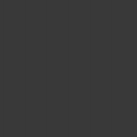
BIG BANG
BIG BANG
SPIRIT OF BIG
SUMMER MULTI-
PEACH CERAMIC
ESSENTIAL T
COLORED CERAMIC
EXKLUSIV ON
EXKLUSIVE DIENSTLEISTUNGEN
5+5-GARANTIE
HUBLOTISTA UND GARANTIEVERLÄNGERUNG
VORAUSSICHTLICHE LIEFERZEIT
KOSTENLOSE LIEFERUNG & RÜCKSENDUNGEN
SICHERE BEZAHLUNG
GESCHENKBEUTEL