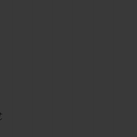
T OF BIG BANG
BIG BANG
NTIAL TAUPE
RELOADED ALL BLACK
USIV ONLINE
EFERUNG
SICHERE BEZAHLUNG
GESCHENKBEUTEL
UNGEN
EINE BOUTIQUE FINDEN
t