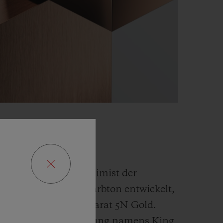
GOLD
 der Fusion und Alchimist der
t einen neuen Goldfarbton entwickelt,
als
traditionelles 18 Karat 5N Gold.
ltige exklusive Legierung namens
King