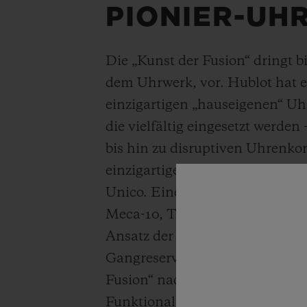
PIONIER-UH
Die „Kunst der Fusion“ dringt 
dem Uhrwerk, vor. Hublot hat 
einzigartigen „hauseigenen“ Uh
die vielfältig eingesetzt werden
bis hin zu disruptiven Uhrenko
einzigartiges Design des Aut
Unico. Eine unvergleichliche G
Meca-10, Tourbillon und MP-11.
Ansatz der MP-05 mit 11 Feder
Gangreserve. Hublot strebt im
Fusion“ nach einer perfekten S
Funktionalität, Architektur un