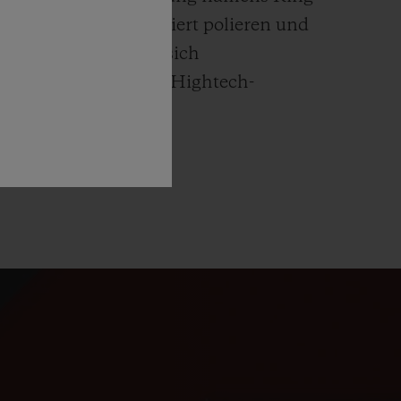
 leicht und unkompliziert polieren und
ublot-Uhren finden sich
mit Materialien wie Hightech-
chuk und Carbon.