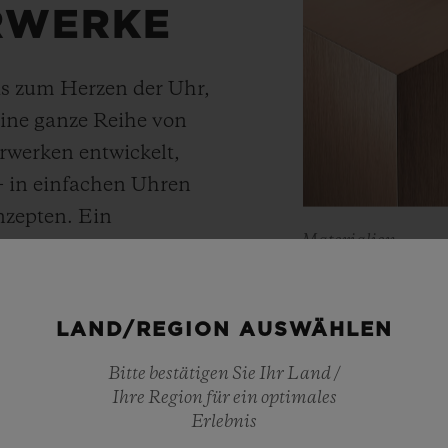
RWERKE
bis zum Herzen der Uhr,
eine ganze Reihe von
rwerken entwickelt,
 – in einfachen Uhren
nzepten. Ein
Materialien
omatik-Chronographen
KING 
angreserve der Kaliber
 Ein revolutionärer
LAND/REGION AUSWÄHLEN
häusern und 50 Tagen
Hublot, Meister
Bitte bestätigen Sie Ihr Land /
 Rahmen der „Kunst der
Edelmetalle, ha
Ihre Region für ein optimales
ymbiose von
der wärmer ist 
Erlebnis
d Design.
Diese platinha