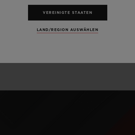
Gold lässt sich
VEREINIGTE STAATEN
satinieren
.
In H
Kombinationen 
LAND/REGION AUSWÄHLEN
Keramik, Kauts
MEHR ERFAHREN