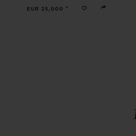
BIG BANG
•
EUR 25,000
SUMMER MULTI-COLORE
CERAMIC
EXKLUSIVE DIENSTLEISTU
5+5-GARANTIE
H
GARA