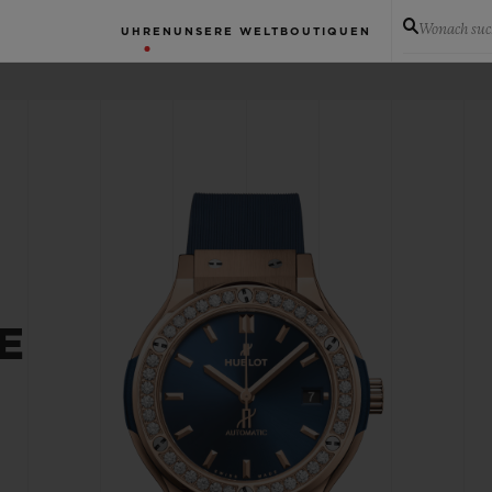
Wonach suc
UHREN
UNSERE WELT
BOUTIQUEN
E