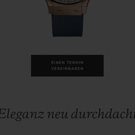
BIG BANG
SPIRI
D
PEACH CERAMIC
ESSE
EXKL
NGEN
UBLOTISTA UND
VORAUSSICHTLICHE
KOSTENLOSE LI
NTIEVERLÄNGERUNG
LIEFERZEIT
& RÜCKSEND
EINEN TERMIN
VEREINBAREN
KONTAKT
Eleganz neu durchdach