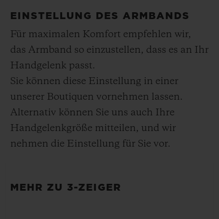
Armband aus glattem schwarzem Kautschuk
Etwa 48 Stunden
EINSTELLUNG DES ARMBANDS
SCHLIESSE
Für maximalen Komfort empfehlen wir,
Spezielle Faltschließe aus Titan und
das Armband so einzustellen, dass es an Ihr
schwarzplattiertem Titan
Handgelenk passt.
Sie können diese Einstellung in einer
unserer Boutiquen vornehmen lassen.
Alternativ können Sie uns auch Ihre
Handgelenkgröße mitteilen, und wir
nehmen die Einstellung für Sie vor.
MEHR ZU 3-ZEIGER