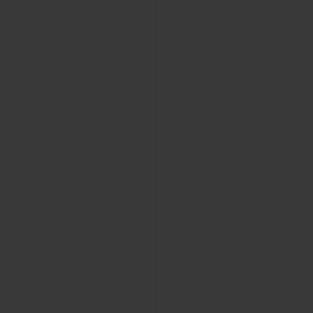
BIG BANG
BIG BANG
SPIRIT OF BIG
SUMMER MULTI-
PEACH CERAMIC
ESSENTIAL T
COLORED CERAMIC
EXKLUSIV ON
EXKLUSIVE DIENSTLEISTUNGEN
5+5-GARANTIE
HUBLOTISTA UND GARANTIEVERLÄNGERUNG
VORAUSSICHTLICHE LIEFERZEIT
KOSTENLOSE LIEFERUNG & RÜCKSENDUNGEN
SICHERE BEZAHLUNG
GESCHENKBEUTEL