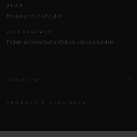
GLAS
Entspiegeltes Saphirglas
ZIFFERBLATT
Poliert, schwarz lackiertPoliert, schwarz lackiert
UHRWERK
ARMBAND & SCHLIESSE
UHRWERK
HUB1110 Automatikwerk
ARMBAND
GANGRESERVE