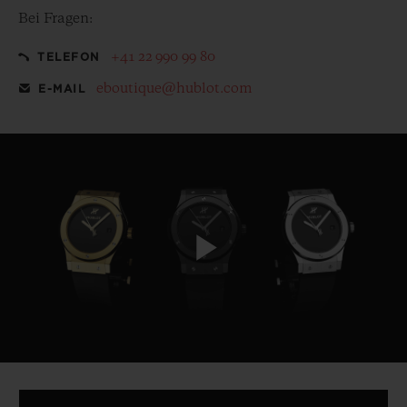
Bei Fragen:
+41 22 990 99 80
TELEFON
eboutique@hublot.com
E-MAIL
Play
Video