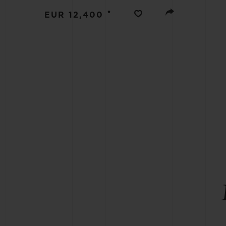
BIG BANG
•
EUR 12,400
SUMMER MULTI-COLORE
CERAMIC
EXKLUSIVE DIENSTLEISTU
5+5-GARANTIE
H
GARA