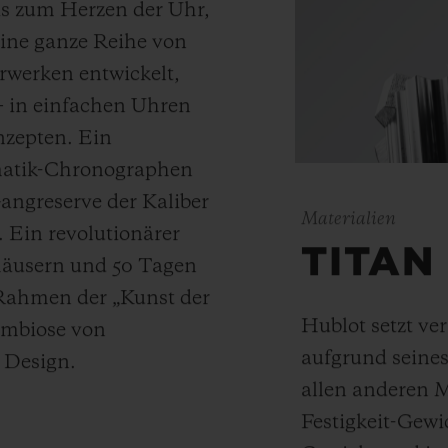
bis zum Herzen der Uhr,
eine ganze Reihe von
rwerken entwickelt,
 – in einfachen Uhren
nzepten. Ein
omatik-Chronographen
angreserve der Kaliber
Materialien
 Ein revolutionärer
TITAN
häusern und 50 Tagen
 Rahmen der „Kunst der
Hublot setzt ve
ymbiose von
aufgrund seines
d Design.
allen anderen M
Festigkeit-Gewi