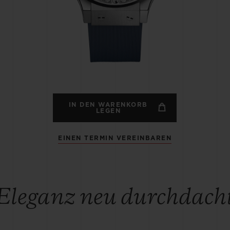
BIG BANG
SPIRI
D
PEACH CERAMIC
ESSE
EXKL
NGEN
UBLOTISTA UND
VORAUSSICHTLICHE
KOSTENLOSE LI
NTIEVERLÄNGERUNG
LIEFERZEIT
& RÜCKSEND
IN DEN WARENKORB
LEGEN
EINEN TERMIN VEREINBAREN
KONTAKT
Eleganz neu durchdach