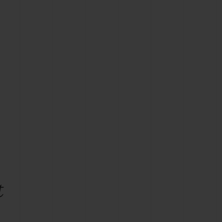
T OF BIG BANG
BIG BANG
NTIAL TAUPE
RELOADED ALL BLACK
USIV ONLINE
EFERUNG
SICHERE BEZAHLUNG
GESCHENKBEUTEL
UNGEN
EINE BOUTIQUE FINDEN
t