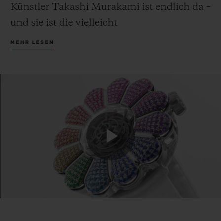
Künstler Takashi Murakami ist endlich da –
und sie ist die vielleicht
aufsehenerregendste und
MEHR LESEN
außergewöhnlichste, die die beiden Partner
je zusammen geschaffen haben. Die MP-15
Takashi Murakami Tourbillon Sapphire
Rainbow interpretiert die ikonische
lächelnde Blume des Künstlers als Saphir-
Skulptur, die mit farbenprächtigen
Edelsteinen besetzt und mit dem ersten
Play
Zentral-Tourbillon von Hublot ausgestattet
ist. Die Uhr erscheint in einer limitierten
Edition von nur 20 Exemplaren.
Video