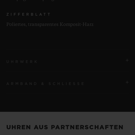
ZIFFERBLATT
Poliertes, transparentes Komposit-Harz
UHRWERK
ARMBAND & SCHLIESSE
UHRWERK
HUB9015 Uhrwerk mit Handaufzug und Tourbillon
ARMBAND
GANGRESERVE
Kautschuk mit Dekor in Transparent
120 Stunden
UHREN AUS PARTNERSCHAFTEN