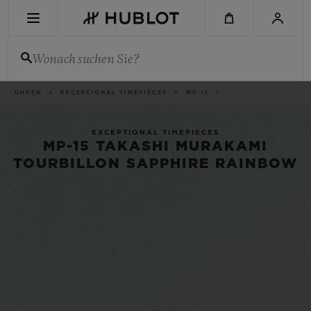
Skip
to
main
content
Wonach suchen Sie?
Brotkrümel
UHREN
EXCEPTIONAL TIMEPIECES
MP-15
KÜRZLICHE SUCHE
Keine kürzliche Suche
EXCEPTIONAL TIMEPIECES
MP-15 TAKASHI MURAKAMI
NEUHEITEN
TOURBILLON SAPPHIRE RAINBOW