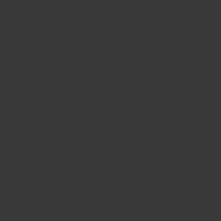
BIG BANG
BIG BANG
SPIRIT OF BIG
SUMMER MULTI-
PEACH CERAMIC
ESSENTIAL T
COLORED CERAMIC
EXKLUSIV ON
EXKLUSIVE DIENSTLEISTUNGEN
5+5-GARANTIE
HUBLOTISTA UND GARANTIEVERLÄNGERUNG
VORAUSSICHTLICHE LIEFERZEIT
KOSTENLOSE LIEFERUNG & RÜCKSENDUNGEN
SICHERE BEZAHLUNG
GESCHENKBEUTEL