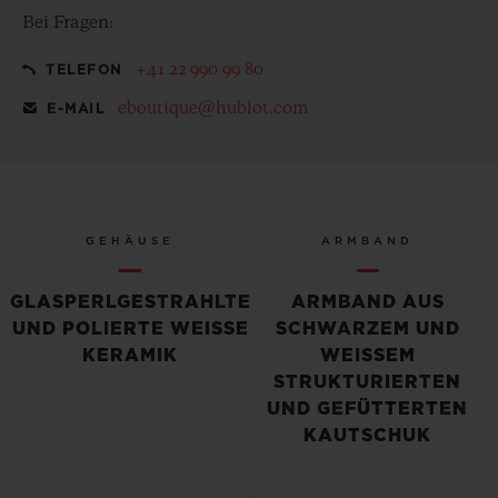
Bei Fragen:
+41 22 990 99 80
TELEFON
eboutique@hublot.com
E-MAIL
GEHÄUSE
ARMBAND
GLASPERLGESTRAHLTE
ARMBAND AUS
UND POLIERTE WEISSE K
SCHWARZEM UND
ERAMIK
WEISSEM S
TRUKTURIERTEN U
ND GEFÜTTERTEN K
AUTSCHUK