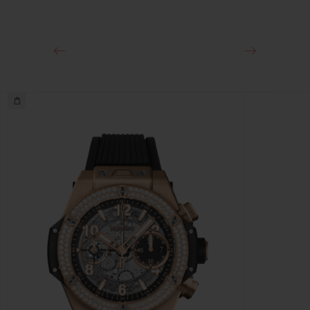
Ca. 72 Stunden
SCHLIESSE
Faltschließe aus weißer Keramik und
schwarzplattiertem Titan