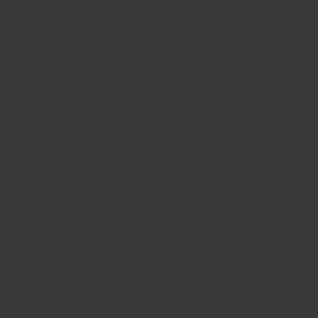
BIG BANG
BIG BANG
SPIRIT OF BIG
SUMMER MULTI-
PEACH CERAMIC
ESSENTIAL T
COLORED CERAMIC
EXKLUSIV ON
EXKLUSIVE DIENSTLEISTUNGEN
5+5-GARANTIE
HUBLOTISTA UND GARANTIEVERLÄNGERUNG
VORAUSSICHTLICHE LIEFERZEIT
KOSTENLOSE LIEFERUNG & RÜCKSENDUNGEN
SICHERE BEZAHLUNG
GESCHENKBEUTEL