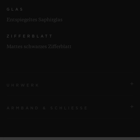
GLAS
Entspiegeltes Saphirglas
ZIFFERBLATT
Mattes schwarzes Zifferblatt
UHRWERK
ARMBAND & SCHLIESSE
UHRWERK
HUB1153 Automatisches Chronographenwerk
ARMBAND