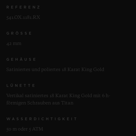
REFERENZ
541.OX.1181.RX
GRÖSSE
42 mm
GEHÄUSE
Satiniertes und poliertes 18 Karat King Gold
LÜNETTE
Vertikal satiniertes 18 Karat King Gold mit 6 h-
förmigen Schrauben aus Titan
WASSERDICHTIGKEIT
50 m oder 5 ATM