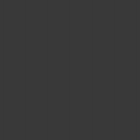
BIG BANG
BIG BANG
SPIRIT OF BIG
SUMMER MULTI-
PEACH CERAMIC
ESSENTIAL T
COLORED CERAMIC
EXKLUSIV ON
EXKLUSIVE DIENSTLEISTUNGEN
5+5-GARANTIE
HUBLOTISTA UND GARANTIEVERLÄNGERUNG
VORAUSSICHTLICHE LIEFERZEIT
KOSTENLOSE LIEFERUNG & RÜCKSENDUNGEN
SICHERE BEZAHLUNG
GESCHENKBEUTEL