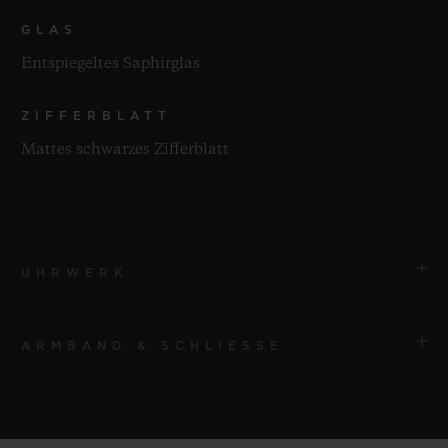
GLAS
Entspiegeltes Saphirglas
ZIFFERBLATT
Mattes schwarzes Zifferblatt
UHRWERK
ARMBAND & SCHLIESSE
UHRWERK
HUB1153 Automatisches Chronographenwerk
ARMBAND