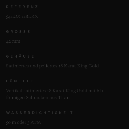
REFERENZ
541.OX.1181.RX
GRÖSSE
42 mm
GEHÄUSE
Satiniertes und poliertes 18 Karat King Gold
LÜNETTE
Vertikal satiniertes 18 Karat King Gold mit 6 h-
förmigen Schrauben aus Titan
WASSERDICHTIGKEIT
50 m oder 5 ATM