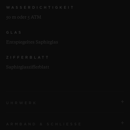
WASSERDICHTIGKEIT
50 m oder 5 ATM
GLAS
Entspiegeltes Saphirglas
ZIFFERBLATT
Saphirglaszifferblatt
UHRWERK
ARMBAND & SCHLIESSE