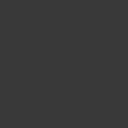
BIG BANG
BIG BANG
SPIRIT OF BIG
SUMMER MULTI-
PEACH CERAMIC
ESSENTIAL T
COLORED CERAMIC
EXKLUSIV ON
EXKLUSIVE DIENSTLEISTUNGEN
5+5-GARANTIE
HUBLOTISTA UND GARANTIEVERLÄNGERUNG
VORAUSSICHTLICHE LIEFERZEIT
KOSTENLOSE LIEFERUNG & RÜCKSENDUNGEN
SICHERE BEZAHLUNG
GESCHENKBEUTEL