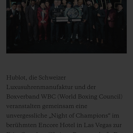
BIG BANG
BIG BANG
SPIRIT OF BIG
SUMMER MULTI-
PEACH CERAMIC
ESSENTIAL T
COLORED CERAMIC
EXKLUSIV ON
EXKLUSIVE DIENSTLEISTUNGEN
5+5-GARANTIE
HUBLOTISTA UND GARANTIEVERLÄNGERUNG
Hublot, die Schweizer
VORAUSSICHTLICHE LIEFERZEIT
Luxusuhrenmanufaktur und der
Boxverband WBC (World Boxing Council)
KOSTENLOSE LIEFERUNG & RÜCKSENDUNGEN
veranstalten gemeinsam eine
SICHERE BEZAHLUNG
unvergessliche „Night of Champions“ im
berühmten Encore Hotel in Las Vegas zur
GESCHENKBEUTEL