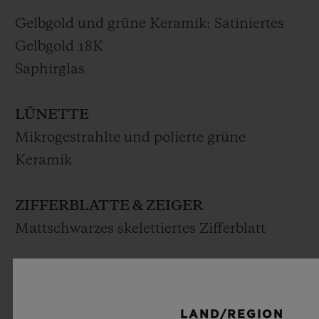
Gelbgold und grüne Keramik: Satiniertes
Gelbgold 18K
Saphirglas
LÜNETTE
Mikrogestrahlte und polierte grüne
Keramik
ZIFFERBLATTE & ZEIGER
Mattschwarzes skelettiertes Zifferblatt
WERK
HUB1242: UNICO Manufaktur
LAND/REGION