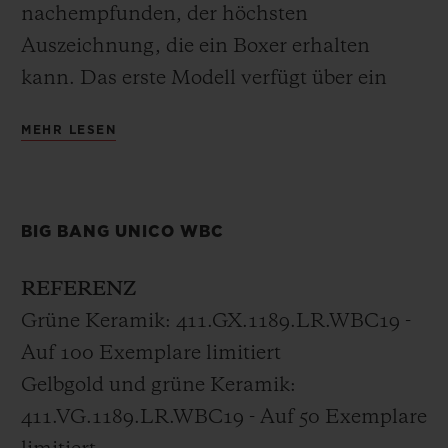
nachempfunden, der höchsten
Auszeichnung, die ein Boxer erhalten
kann. Das erste Modell verfügt über ein
vollständig poliertes grünes
MEHR LESEN
Keramikgehäuse mit einem mattschwarzen
skelettierten Zifferblatt. Bei der zweiten
Version wurde in bekannter Hublot-Manier
BIG BANG UNICO WBC
18k Gold in das grüne Keramikgehäuse
integriert.
REFERENZ
Grüne Keramik: 411.GX.1189.LR.WBC19 -
Alle Boxchampions erhielten die Big Bang
Auf 100 Exemplare limitiert
Unico WBC mit dem grünen
Gelbgold und grüne Keramik:
Keramikgehäuse als Geschenk.
411.VG.1189.LR.WBC19 - Auf 50 Exemplare