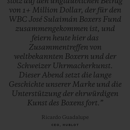
stolz
auf
den
unglaublichen
Betrag
Duran, Zou Shiming, Thomas Hearns,
von
1+
Million
Dollar,
der
für
den
George Foreman, Oscar De la Hoya, Vitali
WBC
José
Sulaimán
Boxers
Fund
Klitschko, Jeff Fenech und Hozumi
zusammengekommen
ist,
und
Hasegawa. Auch weitere Berühmtheiten
feiern
heute
hier
das
waren anwesend, um die Initiative zu
Zusammentreffen
von
unterstützen, unter ihnen Musiker Carlos
weltbekannten
Boxern
und
der
Santana und der mexikanische Fernsehstar
Schweizer
Uhrmacherkunst.
Jacky Bracamontes.
Dieser
Abend
setzt
die
lange
Geschichte
unserer
Marke
und
die
Unterstützung
der
ehrwürdigen
Kunst
des
Boxens
fort.”
Ricardo Guadalupe
CEO, HUBLOT