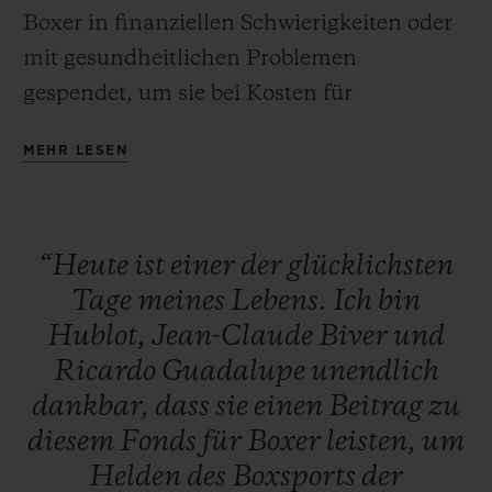
Boxer in finanziellen Schwierigkeiten oder
mit gesundheitlichen Problemen
gespendet, um sie bei Kosten für
Unterkunft, Lebensunterhalt und
MEHR LESEN
medizinische Versorgung zu unterstützen.
Hublot setzt sein Engagement für den
WBC auch 2019 fort und versteigerte
“Heute
ist
einer
der
glücklichsten
einzigartige Pakete, deren Erlöse
Tage
meines
Lebens.
Ich
bin
vollständig an den Fonds gespendet
Hublot,
Jean-Claude
Biver
und
wurden. Die einmaligen Pakete umfassten
Ricardo
Guadalupe
unendlich
die Chance, am nächsten Tag vor dem
dankbar,
dass
sie
einen
Beitrag
zu
Kampf Canelo vs. Jacobs selbst in den Ring
diesem
Fonds
für
Boxer
leisten,
um
zu steigen, für eines der führenden Major
Helden
des
Boxsports
der
League Baseball-Teams den ersten Ball zu