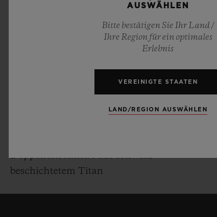
Selbstaufziehendes Flyback-
AUSWÄHLEN
Chronographenwerk mit sichtbarem
Bitte bestätigen Sie Ihr Land /
Säulenrad und Datum bei 3 Uhr
Ihre Region für ein optimales
Frequenz: 4Hz (28’800 A/h)
Erlebnis
Gangreserve: 72 Stunden
VEREINIGTE STAATEN
ARMBAND & SCHNALLE
Grünes Alligatorleder- und schwarzes
LAND/REGION AUSWÄHLEN
Kautschukarmband
Schwarze Keramik oder Gelbgold 18K und
Doppelfaltschließe aus schwarz
beschichtetem Titan