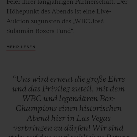
Feier ihrer langjährigen Partnerschaft. Der
Höhepunkt des Abends ist eine Live-
Auktion zugunsten des „WBC José
Sulaimán Boxers Fund“.
KONTAKT
MEHR LESEN
Die historische „Night of Champions“
begann mit einem roten Teppich und
einem Cocktail-Empfang für VIP, Medien,
“Uns
wird
erneut
die
große
Ehre
Kunden und legendäre Boxchampions.
und
das
Privileg
zuteil,
mit
dem
Anschließend fand ein offizielles Dinner
WBC
und
legendären
Box-
statt, an dem einige der größten lebenden
EINE BOUTIQUE FINDEN
Champions
einen
historischen
Boxlegenden teilnahmen: Mike Tyson,
Abend
hier
in
Las
Vegas
Sugar Ray Leonard, Evander Holyfield,
verbringen
zu
dürfen!
Wir
sind
Lennox Lewis, Julio César Chávez, Roberto