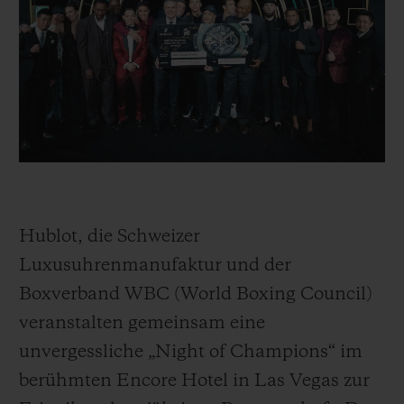
BIG BANG
BIG BANG
SPIRIT OF BIG
SUMMER MULTI-
PEACH CERAMIC
ESSENTIAL T
COLORED CERAMIC
EXKLUSIV ON
EXKLUSIVE DIENSTLEISTUNGEN
5+5-GARANTIE
HUBLOTISTA UND GARANTIEVERLÄNGERUNG
Hublot, die Schweizer
VORAUSSICHTLICHE LIEFERZEIT
Luxusuhrenmanufaktur und der
Boxverband WBC (World Boxing Council)
KOSTENLOSE LIEFERUNG & RÜCKSENDUNGEN
veranstalten gemeinsam eine
SICHERE BEZAHLUNG
unvergessliche „Night of Champions“ im
berühmten Encore Hotel in Las Vegas zur
GESCHENKBEUTEL