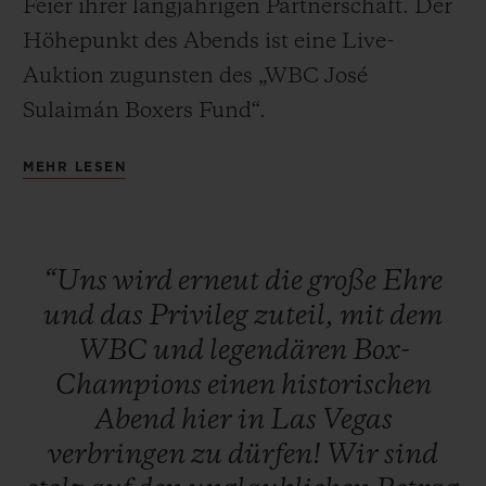
Feier ihrer langjährigen Partnerschaft. Der
Höhepunkt des Abends ist eine Live-
Auktion zugunsten des „WBC José
Sulaimán Boxers Fund“.
KONTAKT
MEHR LESEN
Die historische „Night of Champions“
begann mit einem roten Teppich und
einem Cocktail-Empfang für VIP, Medien,
“Uns
wird
erneut
die
große
Ehre
Kunden und legendäre Boxchampions.
und
das
Privileg
zuteil,
mit
dem
Anschließend fand ein offizielles Dinner
WBC
und
legendären
Box-
statt, an dem einige der größten lebenden
EINE BOUTIQUE FINDEN
Champions
einen
historischen
Boxlegenden teilnahmen: Mike Tyson,
Abend
hier
in
Las
Vegas
Sugar Ray Leonard, Evander Holyfield,
verbringen
zu
dürfen!
Wir
sind
Lennox Lewis, Julio César Chávez, Roberto