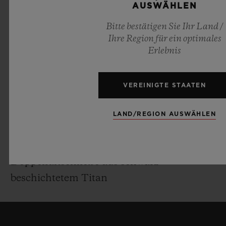
Selbstaufziehendes Flyback-
AUSWÄHLEN
Chronographenwerk mit sichtbarem
Bitte bestätigen Sie Ihr Land /
Säulenrad und Datum bei 3 Uhr
Ihre Region für ein optimales
Frequenz: 4Hz (28’800 A/h)
Erlebnis
Gangreserve: 72 Stunden
VEREINIGTE STAATEN
ARMBAND & SCHNALLE
Grünes Alligatorleder- und schwarzes
LAND/REGION AUSWÄHLEN
Kautschukarmband
Schwarze Keramik oder Gelbgold 18K und
Doppelfaltschließe aus schwarz
beschichtetem Titan