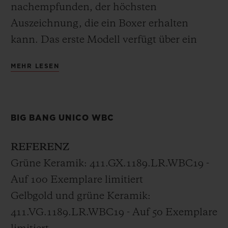
nachempfunden, der höchsten
Auszeichnung, die ein Boxer erhalten
kann. Das erste Modell verfügt über ein
vollständig poliertes grünes
MEHR LESEN
Keramikgehäuse mit einem mattschwarzen
skelettierten Zifferblatt. Bei der zweiten
Version wurde in bekannter Hublot-Manier
BIG BANG UNICO WBC
18k Gold in das grüne Keramikgehäuse
integriert.
REFERENZ
Grüne Keramik: 411.GX.1189.LR.WBC19 -
Alle Boxchampions erhielten die Big Bang
Auf 100 Exemplare limitiert
Unico WBC mit dem grünen
Gelbgold und grüne Keramik:
Keramikgehäuse als Geschenk.
411.VG.1189.LR.WBC19 - Auf 50 Exemplare