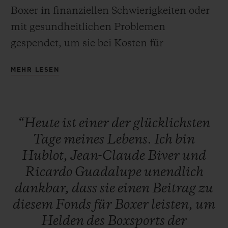
Boxer in finanziellen Schwierigkeiten oder
mit gesundheitlichen Problemen
gespendet, um sie bei Kosten für
Unterkunft, Lebensunterhalt und
MEHR LESEN
medizinische Versorgung zu unterstützen.
Hublot setzt sein Engagement für den
WBC auch 2019 fort und versteigerte
“Heute
ist
einer
der
glücklichsten
einzigartige Pakete, deren Erlöse
Tage
meines
Lebens.
Ich
bin
vollständig an den Fonds gespendet
Hublot,
Jean-Claude
Biver
und
wurden. Die einmaligen Pakete umfassten
Ricardo
Guadalupe
unendlich
die Chance, am nächsten Tag vor dem
dankbar,
dass
sie
einen
Beitrag
zu
Kampf Canelo vs. Jacobs selbst in den Ring
diesem
Fonds
für
Boxer
leisten,
um
zu steigen, für eines der führenden Major
Helden
des
Boxsports
der
League Baseball-Teams den ersten Ball zu