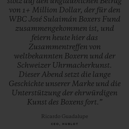
stolz
auf
den
unglaublichen
Betrag
Duran, Zou Shiming, Thomas Hearns,
von
1+
Million
Dollar,
der
für
den
George Foreman, Oscar De la Hoya, Vitali
WBC
José
Sulaimán
Boxers
Fund
Klitschko, Jeff Fenech und Hozumi
zusammengekommen
ist,
und
Hasegawa. Auch weitere Berühmtheiten
feiern
heute
hier
das
waren anwesend, um die Initiative zu
Zusammentreffen
von
unterstützen, unter ihnen Musiker Carlos
weltbekannten
Boxern
und
der
Santana und der mexikanische Fernsehstar
Schweizer
Uhrmacherkunst.
Jacky Bracamontes.
Dieser
Abend
setzt
die
lange
Geschichte
unserer
Marke
und
die
Unterstützung
der
ehrwürdigen
Kunst
des
Boxens
fort.”
Ricardo Guadalupe
CEO, HUBLOT