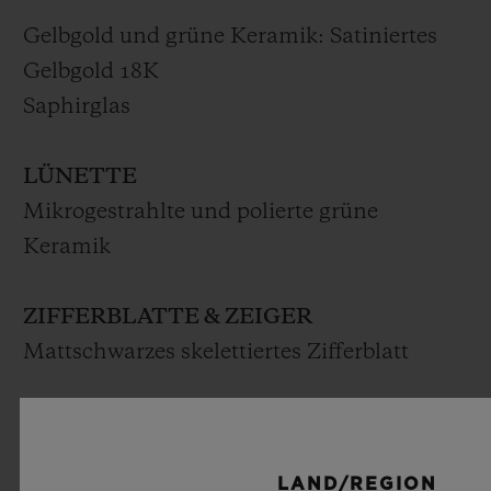
Gelbgold und grüne Keramik: Satiniertes
Gelbgold 18K
Saphirglas
LÜNETTE
Mikrogestrahlte und polierte grüne
Keramik
ZIFFERBLATTE & ZEIGER
Mattschwarzes skelettiertes Zifferblatt
WERK
HUB1242: UNICO Manufaktur
LAND/REGION