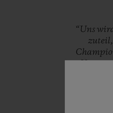
“Uns
wir
zuteil
Champio
Vegas
ve
den
ungl
der
für
zusamm
das
Zusa