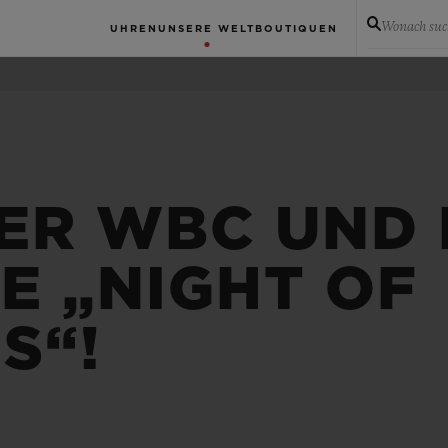
Wonach suc
UHREN
UNSERE WELT
BOUTIQUEN
ER WBC UND 
E „NIGHT OF
S“!