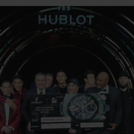
BIG BANG
SPIRI
D
PEACH CERAMIC
ESSE
EXKL
NGEN
UBLOTISTA UND
VORAUSSICHTLICHE
KOSTENLOSE LI
NTIEVERLÄNGERUNG
LIEFERZEIT
& RÜCKSEND
KONTAKT