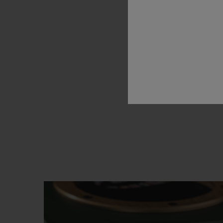
und
de
Abend
s
und
die