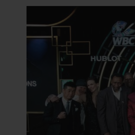
BIG BANG
SUMMER MULTI-COLORE
CERAMIC
EXKLUSIVE DIENSTLEISTU
5+5-GARANTIE
H
GARA