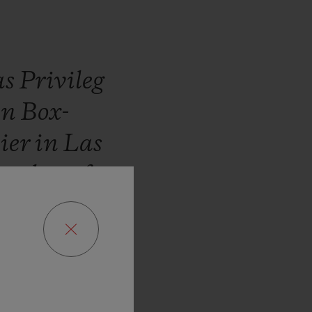
as
Privileg
en
Box-
ier
in
Las
d
stolz
auf
ion
Dollar,
rs
Fund
eute
hier
ten
Boxern