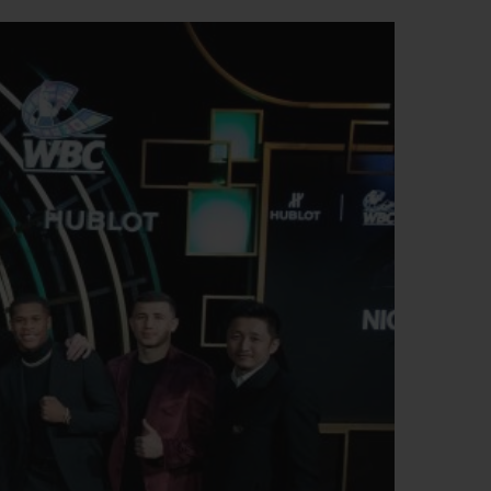
T OF BIG BANG
BIG BANG
NTIAL TAUPE
RELOADED ALL BLACK
USIV ONLINE
EFERUNG
SICHERE BEZAHLUNG
GESCHENKBEUTEL
UNGEN
EINE BOUTIQUE FINDEN