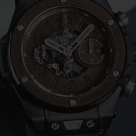
BIG BANG
SPIRI
D
PEACH CERAMIC
ESSE
EXKL
NGEN
UBLOTISTA UND
VORAUSSICHTLICHE
KOSTENLOSE LI
NTIEVERLÄNGERUNG
LIEFERZEIT
& RÜCKSEND
KONTAKT