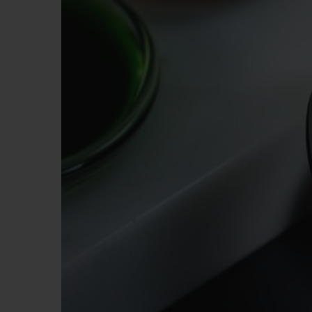
BIG BANG
SUMMER MULTI-COLORE
CERAMIC
EXKLUSIVE DIENSTLEISTU
5+5-GARANTIE
H
GARA