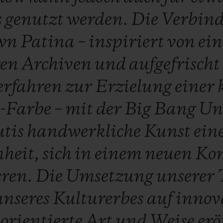
s
genutzt
werden.
Die
Verbin
wn
Patina
–
inspiriert
von
ei
ren
Archiven
und
aufgefrisch
erfahren
zur
Erzielung
einer
h-Farbe
–
mit
der
Big
Bang
Un
utis
handwerkliche
Kunst
ein
nheit,
sich
in
einem
neuen
Kon
eren.
Die
Umsetzung
unserer
unseres
Kulturerbes
auf
innov
orientierte
Art
und
Weise
erö