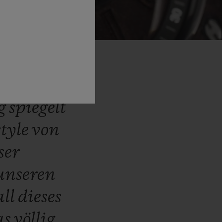
oderne
g
spiegelt
style
von
ser
unseren
all
dieses
as
völlig