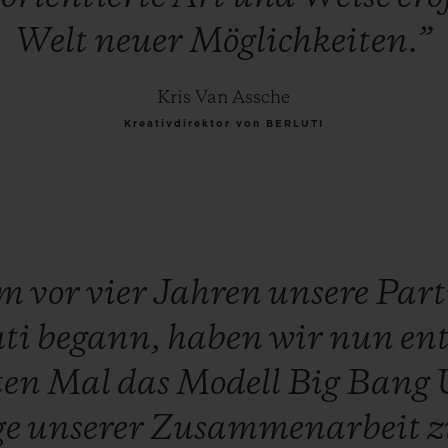
Welt
neuer
Möglichkeiten.”
Kris Van Assche
Kreativdirektor von BERLUTI
em
vor
vier
Jahren
unsere
Part
uti
begann,
haben
wir
nun
ent
ten
Mal
das
Modell
Big
Bang
ge
unserer
Zusammenarbeit