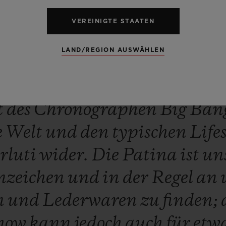
VEREINIGTE STAATEN
LAND/REGION AUSWÄHLEN
arke,
unverwechselbare
und
m
t
des
Chronographen
Big
Ban
e
Welt
und
den
typischen
Life
rluti
wider.
Die
Patina
ist
un
nzeichen
und
in
der
Regel
an
n
und
Lederwaren
zu
finden;
how
kann
jedoch
auch
für
etw