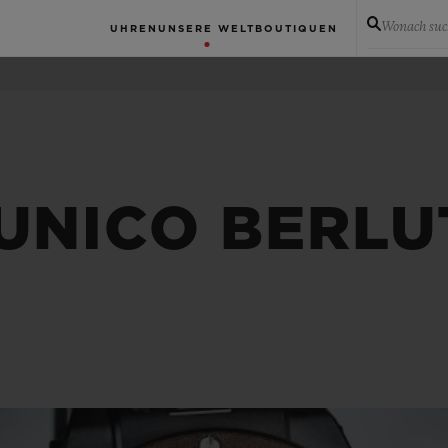
Wonach suc
UHREN
UNSERE WELT
BOUTIQUEN
UNICO BERLU