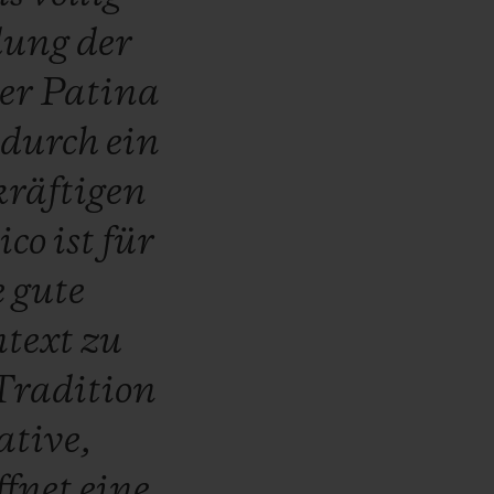
dung
der
ner
Patina
t
durch
ein
kräftigen
ico
ist
für
e
gute
text
zu
Tradition
ative,
ffnet
eine