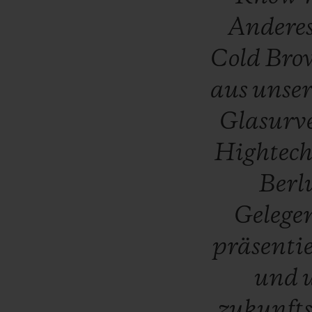
Andere
Cold
Bro
aus
unse
Glasurv
Hightec
Berl
Gelege
präsenti
und
zukunfts