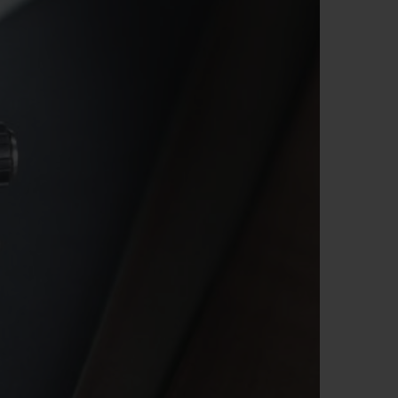
T OF BIG BANG
BIG BANG
NTIAL TAUPE
RELOADED ALL BLACK
USIV ONLINE
EFERUNG
SICHERE BEZAHLUNG
GESCHENKBEUTEL
UNGEN
EINE BOUTIQUE FINDEN