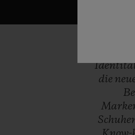
“Die
st
Identitä
die
neu
Be
Marke
Schuhe
Know-