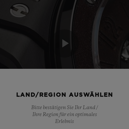
Play
Video
LAND/REGION AUSWÄHLEN
Bitte bestätigen Sie Ihr Land /
Ihre Region für ein optimales
Erlebnis