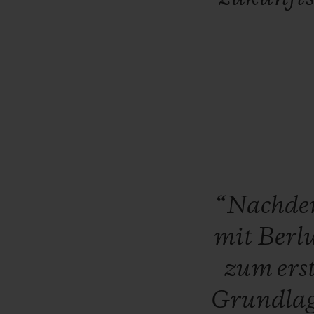
“Nachd
mit
Berl
zum
ers
Grundla