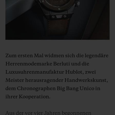
BIG BANG
BIG BANG
SPIRIT OF BIG
SUMMER MULTI-
PEACH CERAMIC
ESSENTIAL T
COLORED CERAMIC
EXKLUSIV ON
EXKLUSIVE DIENSTLEISTUNGEN
5+5-GARANTIE
Zum ersten Mal widmen sich die legendäre
HUBLOTISTA UND GARANTIEVERLÄNGERUNG
Herrenmodemarke Berluti und die
VORAUSSICHTLICHE LIEFERZEIT
Luxusuhrenmanufaktur Hublot, zwei
Meister herausragender Handwerkskunst,
KOSTENLOSE LIEFERUNG & RÜCKSENDUNGEN
dem Chronographen Big Bang Unico in
ihrer Kooperation.
SICHERE BEZAHLUNG
GESCHENKBEUTEL
Aus der vor vier Jahren begonnenen