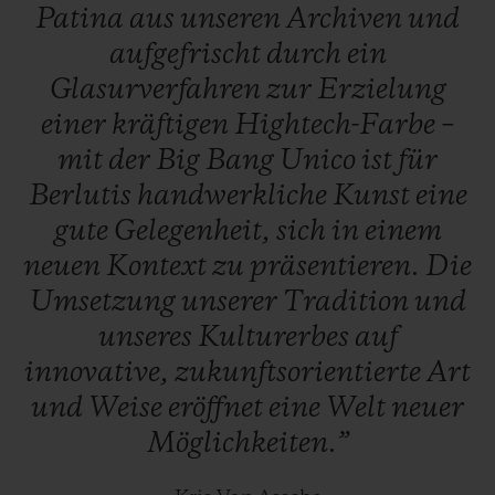
Patina
aus
unseren
Archiven
und
aufgefrischt
durch
ein
Glasurverfahren
zur
Erzielung
einer
kräftigen
Hightech-Farbe
–
mit
der
Big
Bang
Unico
ist
für
Berlutis
handwerkliche
Kunst
eine
gute
Gelegenheit,
sich
in
einem
neuen
Kontext
zu
präsentieren.
Die
Umsetzung
unserer
Tradition
und
unseres
Kulturerbes
auf
innovative,
zukunftsorientierte
Art
und
Weise
eröffnet
eine
Welt
neuer
Möglichkeiten.”