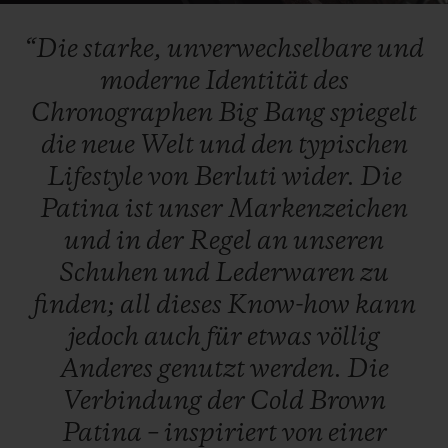
Video
“Die
starke,
unverwechselbare
und
moderne
Identität
des
Chronographen
Big
Bang
spiegelt
die
neue
Welt
und
den
typischen
Lifestyle
von
Berluti
wider.
Die
Patina
ist
unser
Markenzeichen
und
in
der
Regel
an
unseren
Schuhen
und
Lederwaren
zu
finden;
all
dieses
Know-how
kann
jedoch
auch
für
etwas
völlig
Anderes
genutzt
werden.
Die
Verbindung
der
Cold
Brown
Patina
–
inspiriert
von
einer