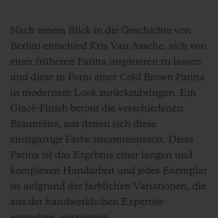
kann. Mithilfe eine
s
hoch komplexen
Verfahrens, das in Zusammenarbeit mit
Nach einem Blick in die Geschichte von
Berluti entwickelt wurde, wurden die
Berluti entschied Kris Van Assche, sich von
organischen Bestandteile des Led
ers
einer früheren Patina inspirieren zu lassen
eingefangen,
als wären
sie in der Zeit
und diese in Form einer Cold Brown Patina
eingefroren, sodass die lebendige Schönheit
in modernem Look zurückzubringen. Ein
des natürlichen Leders unverändert
Glacé-Finish betont die verschiedenen
erhalten bleibt.
I
n dieser neuen
Special
Brauntöne, aus denen sich diese
Edition
erscheint das Venezia-Leder mit
einzigartige Farbe zusammensetzt. Diese
Cold
Brown
Patina.
Patina ist das Ergebnis einer langen und
komplexen Handarbeit und jedes Exemplar
Eine weitere Innovation: Während das
ist aufgrund der farblichen Variationen, die
Venezia-Leder bei früheren Ausführungen
aus der handwerklichen Expertise
dem Armband und dem Zifferblatt
entstehen, einzigartig.