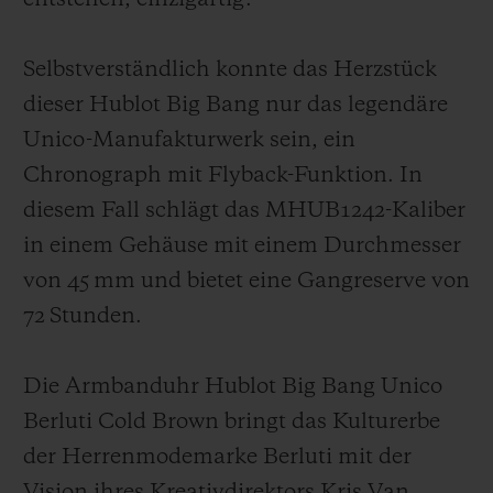
vorbehalten war,
verziert
es mit
der
Cold
Brown
Patina nun auch die Lünette der
Selbstverständlich konnte das Herzstück
Armbanduhr. Diese Errungenschaft konnte
dieser Hublot Big Bang nur
das legendäre
dank der Entwicklung einer
völlig neuen
Unico-Manufakturwerk sein, ein
zweiteiligen Lünettengestaltung erzielt
Chronograph mit Flyback-Funktion. In
werden. Mithilfe eines
speziellen Harzes
diesem Fall schlägt das MHUB1242-Kaliber
wird der erste Teil der Lünette, der aus
in einem Gehäuse mit einem Durchmesser
Leder besteht und ca. 1 mm dick ist, in den
von 45 mm und bietet eine Gangreserve von
zweiten, unteren Teil aus schwarzer
72 Stunden.
Keramik eingefügt, der dann auf das
Gehäu
se der Armbanduhr aufgeschraubt
Die Armbanduhr Hublot Big Bang Unico
wird. Wie
bei dem
Armband, eine
r
Berluti Cold Brown bringt das Kulturerbe
Komposition aus patiniertem Leder und
der Herrenmodemarke Berluti mit der
Kautschuk, wird
sich auch bei der
Lünette
Vision ihres Kreativdirektors Kris Van