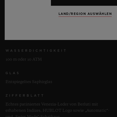
Glasperlgestrahlte und polierte schwarze Keramik
LAND/REGION AUSWÄHLEN
LÜNETTE
Polierte schwarze Keramik mit Einsatz aus echtem
Berluti patiniertem Venezia-Leder
WASSERDICHTIGKEIT
100 m oder 10 ATM
GLAS
Entspiegeltes Saphirglas
ZIFFERBLATT
Echtes patiniertes Venezia-Leder von Berluti mit
erhabenen Indizes, HUBLOT Logo sowie „Automatic“-