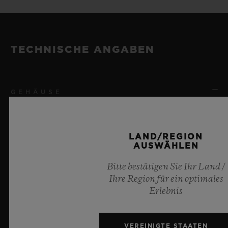
TECHNISCHE ANGABEN
GEHÄUSE
LAND/REGION
REFERENZ
AUSWÄHLEN
411.CI.0500.VR.BER20
Bitte bestätigen Sie Ihr Land /
Ihre Region für ein optimales
GRÖSSE
Erlebnis
45 mm
VEREINIGTE STAATEN
GEHÄUSE