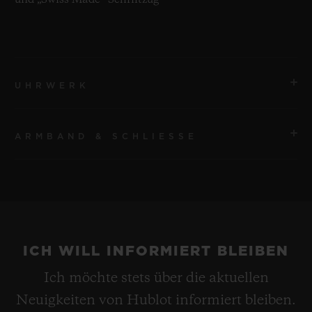
und „Swiss Made“-Schriftzug
UHRWERK
ARMBAND & SCHLIESSE
UHRWERK
HUB1242 UNICO Automatisches Manufaktur-
Chronographenwerk mit Flyback-Funktion und
ARMBAND
Säulenrad
Schwarzer Kautschuk und echtes Berluti patiniertes
Venezia-Leder
GANGRESERVE
ICH WILL INFORMIERT BLEIBEN
72 Stunden
Ich möchte stets über die aktuellen
SCHLIESSE
Neuigkeiten von Hublot informiert bleiben.
Faltschließe aus schwarzer Keramik und