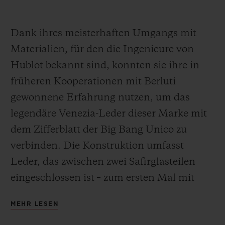
Dank ihres meisterhaften Umgangs mit
Materialien, für d
en
die Ingenieure von
Hublot
bekannt
sind, konnten sie ihre in
früheren Kooperationen mit Berluti
gewonnene Erfahrung nutzen, um das
legendäre Venezia-Leder dieser Marke mit
dem Zifferblatt der Big Bang Unico zu
verbinden. Die Konstruktion umfasst
Leder, das zwischen zwei Safirglasteilen
ein
geschlossen ist – zum ersten Mal mit
Skelettierung, sodass der Träger die
MEHR LESEN
Zahnräder des Unico-Uhrwerks bewundern