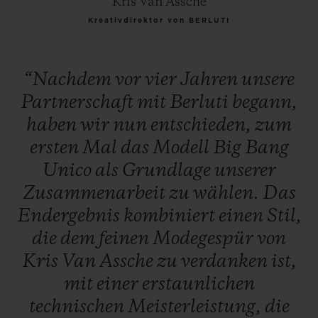
Kris Van Assche
Kreativdirektor von BERLUTI
“Nachdem
vor
vier
Jahren
unsere
Partnerschaft
mit
Berluti
begann,
haben
wir
nun
entschieden,
zum
ersten
Mal
das
Modell
Big
Bang
Unico
als
Grundlage
unserer
Zusammenarbeit
zu
wählen.
Das
Endergebnis
kombiniert
einen
Stil,
die
dem
feinen
Modegespür
von
Kris
Van
Assche
zu
verdanken
ist,
mit
einer
erstaunlichen
technischen
Meisterleistung,
die