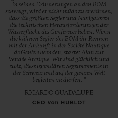
in
seinen
Erinnerungen
an
den
BOM
schwelgt,
wird
er
nicht
müde
zu
erwähnen,
dass
die
größten
Segler
und
Navigatoren
die
technischen
Herausforderungen
der
Wasserfläche
des
Genfersees
lieben.
Wenn
die
kühnen
Segler
des
BOM
ihr
Rennen
mit
der
Ankunft
in
der
Société
Nautique
de
Genève
beenden,
startet
Alan
zur
Vendée
Arctique.
Wir
sind
glücklich
und
stolz,
diese
legendären
Segelmomente
in
der
Schweiz
und
auf
der
ganzen
Welt
begleiten
zu
dürfen.
”
RICARDO GUADALUPE
CEO von HUBLOT