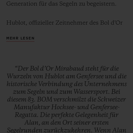
Generation für das Segeln zu begeistern.
Hublot, offizieller Zeitnehmer des Bol d’Or
Mirabaud seit 2013, hat in seiner limitierten
MEHR LESEN
KONTAKT
Edition Classic Fusion Chronograph alles
umgesetzt, was den Mythos des BOM
ausmacht: das Blau des Genfersees – das
“Der
Bol
d’Or
Mirabaud
steht
für
die
manchmal wegen Windmangels fast zu
Wurzeln
von
Hublot
am
Genfersee
und
die
ruhig ist – aber auch die Energie des
historische
Verbindung
des
Unternehmens
sturmgepeitschten, enfesselten Wassers,
zum
Segeln
und
zum
Wassersport.
Bei
EINE BOUTIQUE FINDEN
das Charakteristikum der komplexen
diesem
83.
BOM
verschmilzt
die
Schweizer
Manufaktur
Hochsee-
und
Genfersee-
Regatta, in der die Teilnehmer kämpfen.
Regatta.
Die
perfekte
Gelegenheit
für
Alan,
an
den
Ort
seiner
ersten
Segelrunden
zurückzukehren.
Wenn
Alan