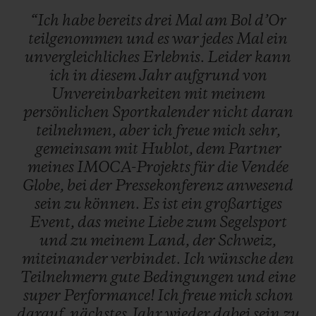
“Ich
habe
bereits
drei
Mal
am
Bol
d’Or
teilgenommen
und
es
war
jedes
Mal
ein
unvergleichliches
Erlebnis.
Leider
kann
ich
in
diesem
Jahr
aufgrund
von
Unvereinbarkeiten
mit
meinem
persönlichen
Sportkalender
nicht
daran
teilnehmen,
aber
ich
freue
mich
sehr,
gemeinsam
mit
Hublot,
dem
Partner
meines
IMOCA-Projekts
für
die
Vendée
Globe,
bei
der
Pressekonferenz
anwesend
sein
zu
können.
Es
ist
ein
großartiges
Event,
das
meine
Liebe
zum
Segelsport
und
zu
meinem
Land,
der
Schweiz,
miteinander
verbindet.
Ich
wünsche
den
Teilnehmern
gute
Bedingungen
und
eine
super
Performance!
Ich
freue
mich
schon
darauf,
nächstes
Jahr
wieder
dabei
sein
zu