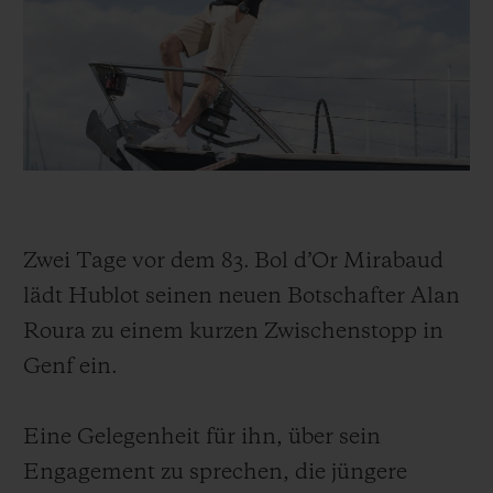
BIG BANG
BIG BANG
SPIRIT OF BIG
SUMMER MULTI-
PEACH CERAMIC
ESSENTIAL T
COLORED CERAMIC
EXKLUSIV ON
EXKLUSIVE DIENSTLEISTUNGEN
5+5-GARANTIE
HUBLOTISTA UND GARANTIEVERLÄNGERUNG
Zwei Tage vor dem 83. Bol d’Or Mirabaud
lädt Hublot seinen neuen Botschafter Alan
VORAUSSICHTLICHE LIEFERZEIT
Roura zu einem kurzen Zwischenstopp in
KOSTENLOSE LIEFERUNG & RÜCKSENDUNGEN
Genf ein.
SICHERE BEZAHLUNG
Eine Gelegenheit für ihn, über sein
Engagement zu sprechen, die jüngere
GESCHENKBEUTEL