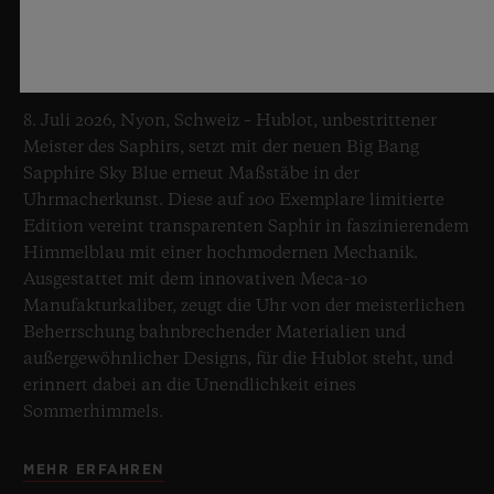
BIG BANG SAPPHIRE SKY BLUE
8. Juli 2026, Nyon, Schweiz – Hublot, unbestrittener
Meister des Saphirs, setzt mit der neuen Big Bang
Sapphire Sky Blue erneut Maßstäbe in der
Uhrmacherkunst. Diese auf 100 Exemplare limitierte
Edition vereint transparenten Saphir in faszinierendem
Himmelblau mit einer hochmodernen Mechanik.
Ausgestattet mit dem innovativen Meca-10
Manufakturkaliber, zeugt die Uhr von der meisterlichen
Beherrschung bahnbrechender Materialien und
außergewöhnlicher Designs, für die Hublot steht, und
erinnert dabei an die Unendlichkeit eines
Sommerhimmels.
MEHR ERFAHREN