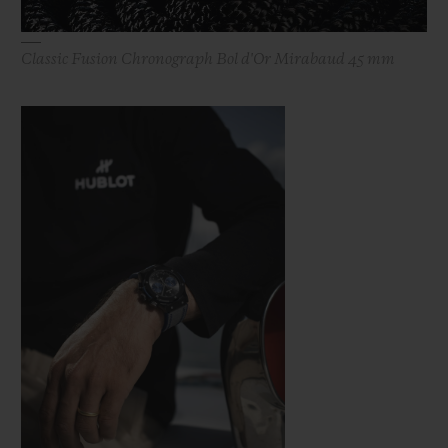
Classic Fusion Chronograph Bol d'Or Mirabaud 45 mm