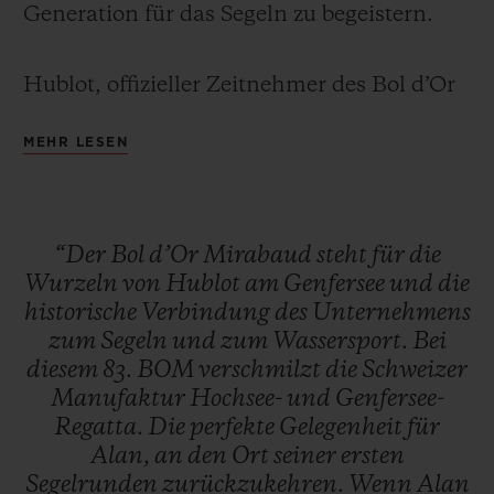
Generation für das Segeln zu begeistern.
Hublot, offizieller Zeitnehmer des Bol d’Or
Mirabaud seit 2013, hat in seiner limitierten
MEHR LESEN
KONTAKT
Edition Classic Fusion Chronograph alles
umgesetzt, was den Mythos des BOM
ausmacht: das Blau des Genfersees – das
“Der
Bol
d’Or
Mirabaud
steht
für
die
manchmal wegen Windmangels fast zu
Wurzeln
von
Hublot
am
Genfersee
und
die
ruhig ist – aber auch die Energie des
historische
Verbindung
des
Unternehmens
sturmgepeitschten, enfesselten Wassers,
zum
Segeln
und
zum
Wassersport.
Bei
EINE BOUTIQUE FINDEN
das Charakteristikum der komplexen
diesem
83.
BOM
verschmilzt
die
Schweizer
Manufaktur
Hochsee-
und
Genfersee-
Regatta, in der die Teilnehmer kämpfen.
Regatta.
Die
perfekte
Gelegenheit
für
Alan,
an
den
Ort
seiner
ersten
Segelrunden
zurückzukehren.
Wenn
Alan