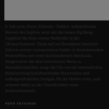
BIG BANG SAPPHIRE SKY BLUE
8. Juli 2026, Nyon, Schweiz – Hublot, unbestrittener
Meister des Saphirs, setzt mit der neuen Big Bang
Sapphire Sky Blue erneut Maßstäbe in der
Uhrmacherkunst. Diese auf 100 Exemplare limitierte
Edition vereint transparenten Saphir in faszinierendem
Himmelblau mit einer hochmodernen Mechanik.
Ausgestattet mit dem innovativen Meca-10
Manufakturkaliber, zeugt die Uhr von der meisterlichen
Beherrschung bahnbrechender Materialien und
außergewöhnlicher Designs, für die Hublot steht, und
erinnert dabei an die Unendlichkeit eines
Sommerhimmels.
MEHR ERFAHREN