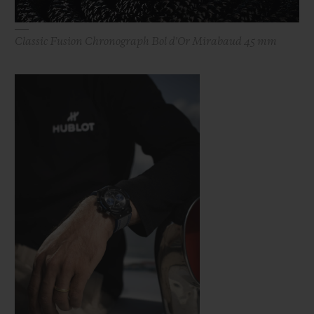
Classic Fusion Chronograph Bol d'Or Mirabaud 45 mm