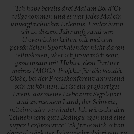
“Ich
habe
bereits
drei
Mal
am
Bol
d’Or
teilgenommen
und
es
war
jedes
Mal
ein
unvergleichliches
Erlebnis.
Leider
kann
ich
in
diesem
Jahr
aufgrund
von
Unvereinbarkeiten
mit
meinem
persönlichen
Sportkalender
nicht
daran
teilnehmen,
aber
ich
freue
mich
sehr,
gemeinsam
mit
Hublot,
dem
Partner
meines
IMOCA-Projekts
für
die
Vendée
Globe,
bei
der
Pressekonferenz
anwesend
sein
zu
können.
Es
ist
ein
großartiges
Event,
das
meine
Liebe
zum
Segelsport
und
zu
meinem
Land,
der
Schweiz,
miteinander
verbindet.
Ich
wünsche
den
Teilnehmern
gute
Bedingungen
und
eine
super
Performance!
Ich
freue
mich
schon
darauf,
nächstes
Jahr
wieder
dabei
sein
zu