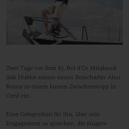
BIG BANG
BIG BANG
SPIRIT OF BIG
SUMMER MULTI-
PEACH CERAMIC
ESSENTIAL T
COLORED CERAMIC
EXKLUSIV ON
EXKLUSIVE DIENSTLEISTUNGEN
5+5-GARANTIE
HUBLOTISTA UND GARANTIEVERLÄNGERUNG
Zwei Tage vor dem 83. Bol d’Or Mirabaud
lädt Hublot seinen neuen Botschafter Alan
VORAUSSICHTLICHE LIEFERZEIT
Roura zu einem kurzen Zwischenstopp in
KOSTENLOSE LIEFERUNG & RÜCKSENDUNGEN
Genf ein.
SICHERE BEZAHLUNG
Eine Gelegenheit für ihn, über sein
Engagement zu sprechen, die jüngere
GESCHENKBEUTEL