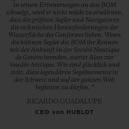
in
seinen
Erinnerungen
an
den
BOM
schwelgt,
wird
er
nicht
müde
zu
erwähnen,
dass
die
größten
Segler
und
Navigatoren
die
technischen
Herausforderungen
der
Wasserfläche
des
Genfersees
lieben.
Wenn
die
kühnen
Segler
des
BOM
ihr
Rennen
mit
der
Ankunft
in
der
Société
Nautique
de
Genève
beenden,
startet
Alan
zur
Vendée
Arctique.
Wir
sind
glücklich
und
stolz,
diese
legendären
Segelmomente
in
der
Schweiz
und
auf
der
ganzen
Welt
begleiten
zu
dürfen.
”
RICARDO GUADALUPE
CEO von HUBLOT