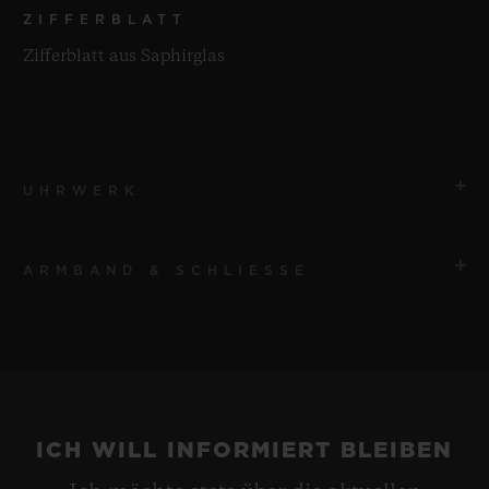
ZIFFERBLATT
Zifferblatt aus Saphirglas
UHRWERK
ARMBAND & SCHLIESSE
UHRWERK
HUB9011 Skelettiertes Manufakturwerk mit
Handaufzug, Gangreserve, sieben in Reihe geschalteten
ARMBAND
Federhäusern und Gangreserveanzeige
Armband aus schwarzem gefütterten Kautschuk
GANGRESERVE
ICH WILL INFORMIERT BLEIBEN
SCHLIESSE
Etwa 336 Stunden