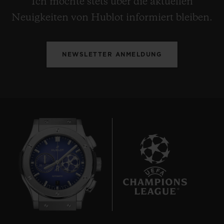
Ich möchte stets über die aktuellen
Faltschließe aus schwarzer Keramik und
Neuigkeiten von Hublot informiert bleiben.
schwarzplattiertem Titan
NEWSLETTER ANMELDUNG
7