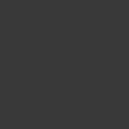
BIG BANG
BIG BANG
SPIRIT OF BIG
SUMMER MULTI-
PEACH CERAMIC
ESSENTIAL T
COLORED CERAMIC
EXKLUSIV ON
EXKLUSIVE DIENSTLEISTUNGEN
5+5-GARANTIE
HUBLOTISTA UND GARANTIEVERLÄNGERUNG
VORAUSSICHTLICHE LIEFERZEIT
KOSTENLOSE LIEFERUNG & RÜCKSENDUNGEN
SICHERE BEZAHLUNG
GESCHENKBEUTEL