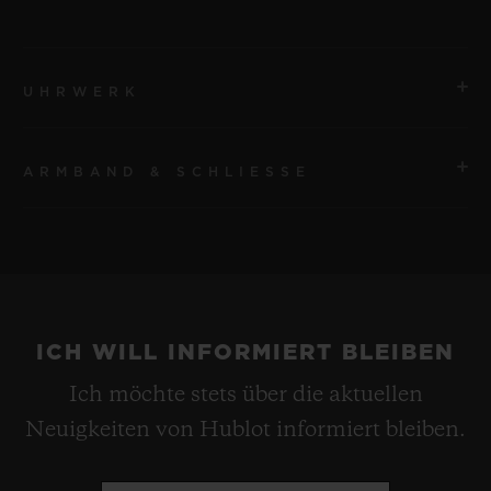
UHRWERK
ARMBAND & SCHLIESSE
UHRWERK
HUB9011 Skelettiertes Manufakturwerk mit
Handaufzug, Gangreserve, sieben in Reihe geschalteten
ARMBAND
Federhäusern und Gangreserveanzeige
Armband aus schwarzem gefütterten Kautschuk
GANGRESERVE
ICH WILL INFORMIERT BLEIBEN
SCHLIESSE
Etwa 336 Stunden
Ich möchte stets über die aktuellen
Faltschließe aus schwarzer Keramik und
Neuigkeiten von Hublot informiert bleiben.
schwarzplattiertem Titan