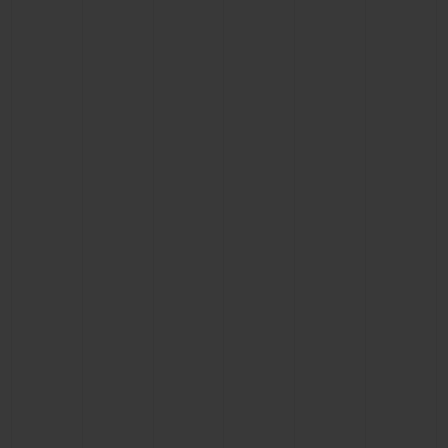
BIG BANG
BIG BANG
SPIRIT OF BIG
SUMMER MULTI-
PEACH CERAMIC
ESSENTIAL T
COLORED CERAMIC
EXKLUSIV ON
EXKLUSIVE DIENSTLEISTUNGEN
5+5-GARANTIE
HUBLOTISTA UND GARANTIEVERLÄNGERUNG
VORAUSSICHTLICHE LIEFERZEIT
KOSTENLOSE LIEFERUNG & RÜCKSENDUNGEN
SICHERE BEZAHLUNG
GESCHENKBEUTEL