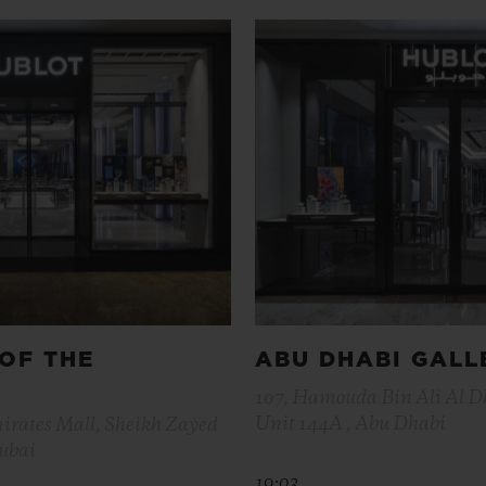
OF THE
ABU DHABI GALL
107, Hamouda Bin Ali Al Dh
Unit 144A , Abu Dhabi
mirates Mall, Sheikh Zayed
Dubai
19:03