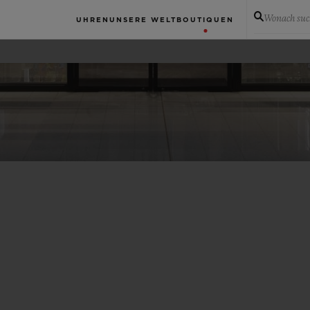
Wonach suc
UHREN
UNSERE WELT
BOUTIQUEN