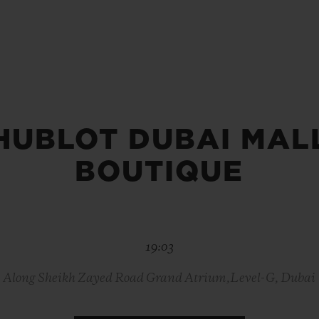
BIG BANG
SPIRI
D
PEACH CERAMIC
ESSE
EXKL
NGEN
HUBLOT DUBAI MAL
UBLOTISTA UND
VORAUSSICHTLICHE
KOSTENLOSE LI
NTIEVERLÄNGERUNG
LIEFERZEIT
& RÜCKSEND
BOUTIQUE
KONTAKT
19:03
Along Sheikh Zayed Road Grand Atrium,Level-G, Dubai