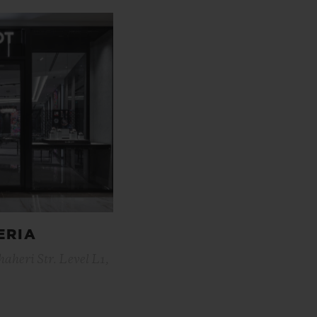
ERIA
aheri Str. Level L1,