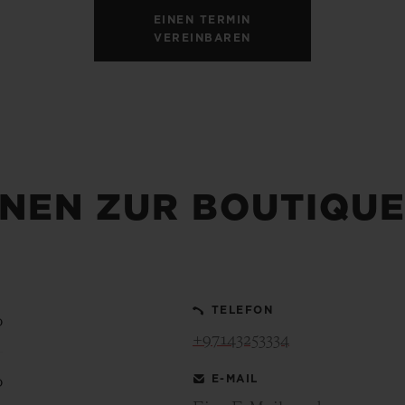
EINEN TERMIN
VEREINBAREN
NEN ZUR BOUTIQU
TELEFON
0
+97143253334
E-MAIL
0