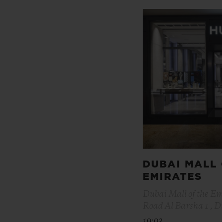
DUBAI MALL 
EMIRATES
Dubai Mall of the E
Road Al Barsha 1 , 
19:03