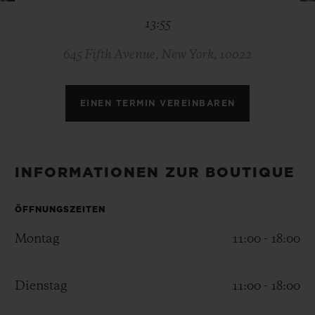
BIG BANG
BIG BANG
SPIRIT OF BIG
13:55
SUMMER MULTI-
PEACH CERAMIC
ESSENTIAL T
COLORED CERAMIC
EXKLUSIV ON
645 Fifth Avenue, New York, 10022
EXKLUSIVE DIENSTLEISTUNGEN
EINEN TERMIN VEREINBAREN
5+5-GARANTIE
HUBLOTISTA UND GARANTIEVERLÄNGERUNG
INFORMATIONEN ZUR BOUTIQUE
VORAUSSICHTLICHE LIEFERZEIT
ÖFFNUNGSZEITEN
KOSTENLOSE LIEFERUNG & RÜCKSENDUNGEN
Montag
11:00 - 18:00
SICHERE BEZAHLUNG
Dienstag
11:00 - 18:00
GESCHENKBEUTEL