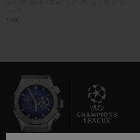
5085, Westheimer Road, Suite #B2635A , Houston ,
77056
12:55
8