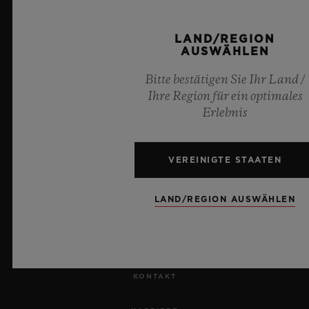
Offizieller Zeitnehmer der UEFA Champions League
LAND/REGION
AUSWÄHLEN
Bitte bestätigen Sie Ihr Land /
Ihre Region für ein optimales
NEWSLETTER
Erlebnis
KUNDENDIENST
VEREINIGTE STAATEN
EINEN TERMIN VEREINBAREN
LAND/REGION AUSWÄHLEN
BESTELLUNG VERFOLGEN
EINE BESTELLUNG ZURÜCKSENDEN
KONTAKT