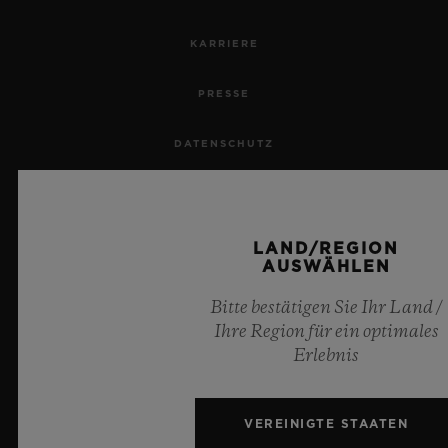
KARRIERE
PRESSE
DATENSCHUTZ
RECHTLICHER HINWEIS UND NUTZUNGSBEDINGUNGEN
GESCHÄFTSBEDINGUNGEN
LAND/REGION
AUSWÄHLEN
ETHISCHE VERPFLICHTUNG
Bitte bestätigen Sie Ihr Land /
Ihre Region für ein optimales
BARRIEREFREIHEIT
Erlebnis
MSA TRANSPARENCY
VEREINIGTE STAATEN
SITEMAP