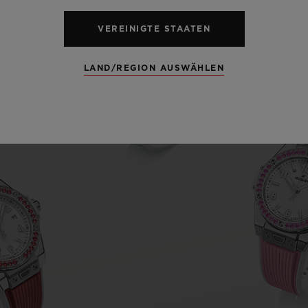
VEREINIGTE STAATEN
LAND/REGION AUSWÄHLEN
Play
Video