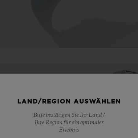
LAND/REGION AUSWÄHLEN
Bitte bestätigen Sie Ihr Land /
Ihre Region für ein optimales
Erlebnis