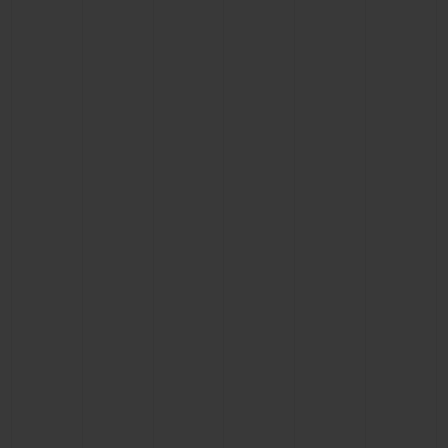
BIG BANG
BIG BANG
SPIRIT OF BIG
SUMMER MULTI-
PEACH CERAMIC
ESSENTIAL T
COLORED CERAMIC
EXKLUSIV ON
EXKLUSIVE DIENSTLEISTUNGEN
5+5-GARANTIE
HUBLOTISTA UND GARANTIEVERLÄNGERUNG
VORAUSSICHTLICHE LIEFERZEIT
KOSTENLOSE LIEFERUNG & RÜCKSENDUNGEN
SICHERE BEZAHLUNG
GESCHENKBEUTEL