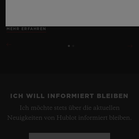
erinnert dabei an die Unendlichkeit eines
Sommerhimmels.
MEHR ERFAHREN
ICH WILL INFORMIERT BLEIBEN
Ich möchte stets über die aktuellen
Neuigkeiten von Hublot informiert bleiben.