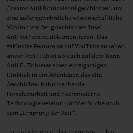
Creator Anil Brancaleoni geschlossen, um
eine außergewöhnliche wissenschaftliche
Mission vor der griechischen Insel
Antikythera zu dokumentieren. Das
KONTAKT
exklusive Feature ist auf YouTube zu sehen,
sowohl bei Hublot als auch auf dem Kanal
Anil B. Es bietet einen einzigartigen
Einblick in ein Abenteuer, das alte
Geschichte, bahnbrechende
Forscherarbeit und hochmoderne
EINE BOUTIQUE FINDEN
Technologie vereint – auf der Suche nach
dem „Ursprung der Zeit“.
Seit 2014 begleitet das Team von Hublot