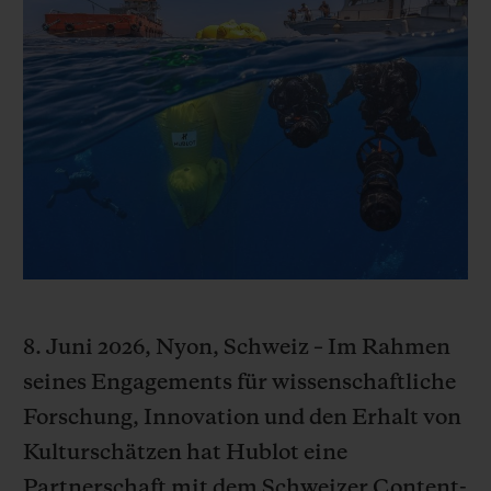
BIG BANG
BIG BANG
SPIRIT OF BIG
SUMMER MULTI-
PEACH CERAMIC
ESSENTIAL T
COLORED CERAMIC
EXKLUSIV ON
EXKLUSIVE DIENSTLEISTUNGEN
5+5-GARANTIE
HUBLOTISTA UND GARANTIEVERLÄNGERUNG
VORAUSSICHTLICHE LIEFERZEIT
8. Juni 2026, Nyon, Schweiz – Im Rahmen
KOSTENLOSE LIEFERUNG & RÜCKSENDUNGEN
seines Engagements für wissenschaftliche
Forschung, Innovation und den Erhalt von
SICHERE BEZAHLUNG
Kulturschätzen hat Hublot eine
GESCHENKBEUTEL
Partnerschaft mit dem Schweizer Content-