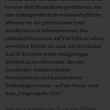
Creator Anil Brancaleoni geschlossen, um
eine außergewöhnliche wissenschaftliche
Mission vor der griechischen Insel
Antikythera zu dokumentieren. Das
KONTAKT
exklusive Feature ist auf YouTube zu sehen,
sowohl bei Hublot als auch auf dem Kanal
Anil B. Es bietet einen einzigartigen
Einblick in ein Abenteuer, das alte
Geschichte, bahnbrechende
Forscherarbeit und hochmoderne
EINE BOUTIQUE FINDEN
Technologie vereint – auf der Suche nach
dem „Ursprung der Zeit“.
Seit 2014 begleitet das Team von Hublot