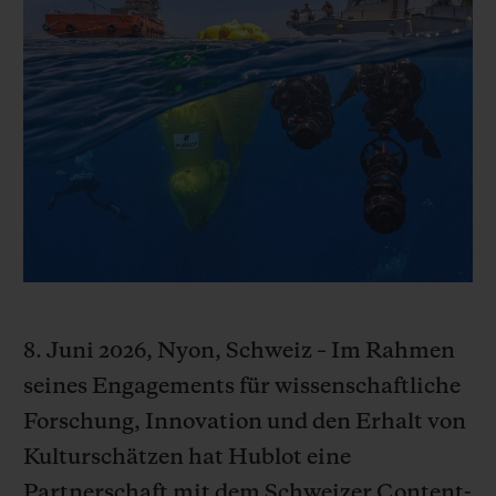
BIG BANG
BIG BANG
SPIRIT OF BIG
SUMMER MULTI-
PEACH CERAMIC
ESSENTIAL T
COLORED CERAMIC
EXKLUSIV ON
EXKLUSIVE DIENSTLEISTUNGEN
5+5-GARANTIE
HUBLOTISTA UND GARANTIEVERLÄNGERUNG
VORAUSSICHTLICHE LIEFERZEIT
8. Juni 2026, Nyon, Schweiz – Im Rahmen
KOSTENLOSE LIEFERUNG & RÜCKSENDUNGEN
seines Engagements für wissenschaftliche
Forschung, Innovation und den Erhalt von
SICHERE BEZAHLUNG
Kulturschätzen hat Hublot eine
GESCHENKBEUTEL
Partnerschaft mit dem Schweizer Content-