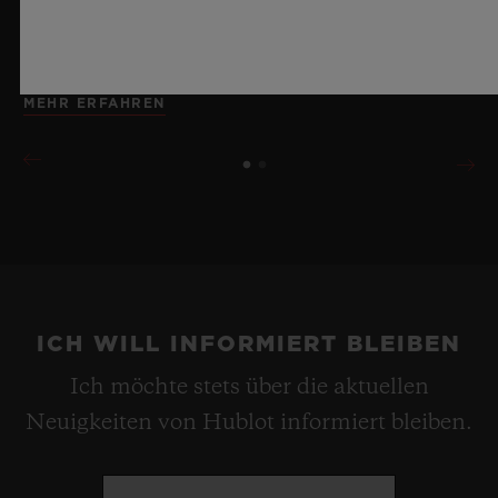
erinnert dabei an die Unendlichkeit eines
Sommerhimmels.
MEHR ERFAHREN
ICH WILL INFORMIERT BLEIBEN
Ich möchte stets über die aktuellen
Neuigkeiten von Hublot informiert bleiben.