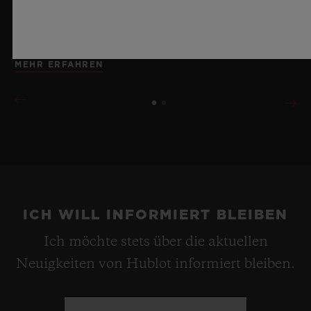
erinnert dabei an die Unendlichkeit eines
Sommerhimmels.
MEHR ERFAHREN
ICH WILL INFORMIERT BLEIBEN
Ich möchte stets über die aktuellen
Neuigkeiten von Hublot informiert bleiben.