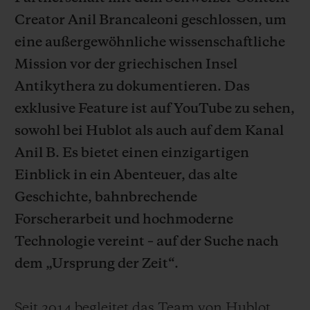
Creator Anil Brancaleoni geschlossen, um
eine außergewöhnliche wissenschaftliche
Mission vor der griechischen Insel
Antikythera zu dokumentieren. Das
KONTAKT
exklusive Feature ist auf YouTube zu sehen,
sowohl bei Hublot als auch auf dem Kanal
Anil B. Es bietet einen einzigartigen
Einblick in ein Abenteuer, das alte
Geschichte, bahnbrechende
Forscherarbeit und hochmoderne
EINE BOUTIQUE FINDEN
Technologie vereint – auf der Suche nach
dem „Ursprung der Zeit“.
Seit 2014 begleitet das Team von Hublot