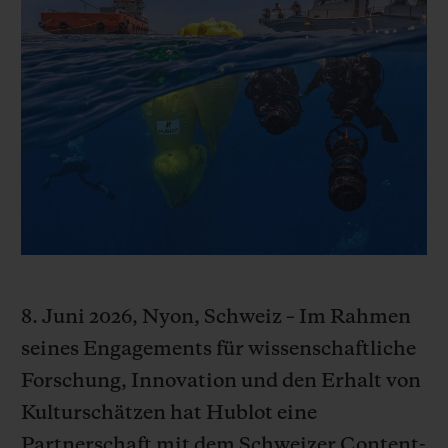
BIG BANG
BIG BANG
SPIRIT OF BIG
SUMMER MULTI-
PEACH CERAMIC
ESSENTIAL T
COLORED CERAMIC
EXKLUSIV ON
EXKLUSIVE DIENSTLEISTUNGEN
5+5-GARANTIE
HUBLOTISTA UND GARANTIEVERLÄNGERUNG
VORAUSSICHTLICHE LIEFERZEIT
8. Juni 2026, Nyon, Schweiz – Im Rahmen
KOSTENLOSE LIEFERUNG & RÜCKSENDUNGEN
seines Engagements für wissenschaftliche
Forschung, Innovation und den Erhalt von
SICHERE BEZAHLUNG
Kulturschätzen hat Hublot eine
GESCHENKBEUTEL
Partnerschaft mit dem Schweizer Content-