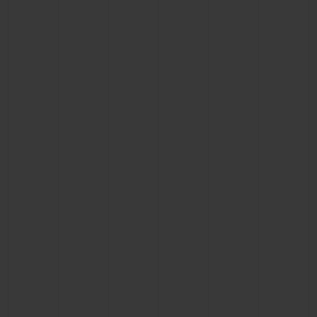
BIG BANG
BIG BANG
SPIRIT OF BIG
SUMMER MULTI-
PEACH CERAMIC
ESSENTIAL T
COLORED CERAMIC
EXKLUSIV ON
EXKLUSIVE DIENSTLEISTUNGEN
5+5-GARANTIE
HUBLOTISTA UND GARANTIEVERLÄNGERUNG
VORAUSSICHTLICHE LIEFERZEIT
KOSTENLOSE LIEFERUNG & RÜCKSENDUNGEN
SICHERE BEZAHLUNG
GESCHENKBEUTEL