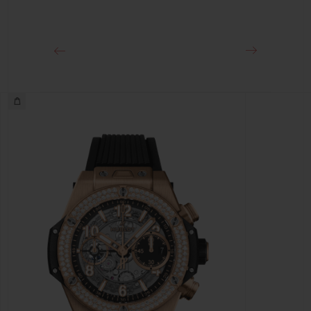
Ca. 72 Stunden
SCHLIESSE
Faltschließe aus 18 Karat King Gold und Titan mit
schwarzer PVD-Beschichtung