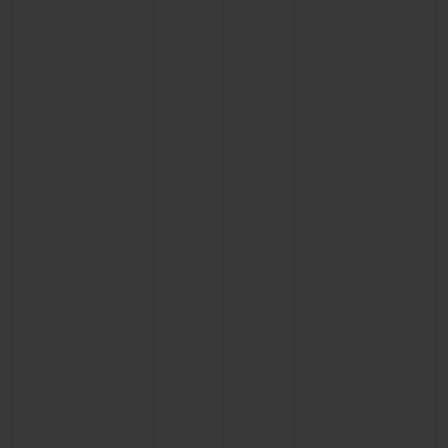
BIG BANG
BIG BANG
SPIRIT OF BIG
SUMMER MULTI-
PEACH CERAMIC
ESSENTIAL T
COLORED CERAMIC
EXKLUSIV ON
EXKLUSIVE DIENSTLEISTUNGEN
5+5-GARANTIE
HUBLOTISTA UND GARANTIEVERLÄNGERUNG
VORAUSSICHTLICHE LIEFERZEIT
KOSTENLOSE LIEFERUNG & RÜCKSENDUNGEN
SICHERE BEZAHLUNG
GESCHENKBEUTEL