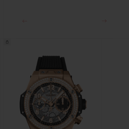
Ca. 72 Stunden
SCHLIESSE
Faltschließe aus 18 Karat King Gold und Titan mit
schwarzer PVD-Beschichtung