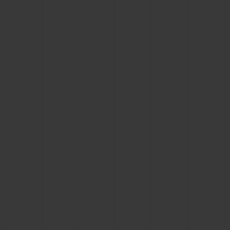
BIG BANG
BIG BANG
SPIRIT OF BIG
SUMMER MULTI-
PEACH CERAMIC
ESSENTIAL T
COLORED CERAMIC
EXKLUSIV ON
EXKLUSIVE DIENSTLEISTUNGEN
5+5-GARANTIE
HUBLOTISTA UND GARANTIEVERLÄNGERUNG
VORAUSSICHTLICHE LIEFERZEIT
KOSTENLOSE LIEFERUNG & RÜCKSENDUNGEN
SICHERE BEZAHLUNG
GESCHENKBEUTEL