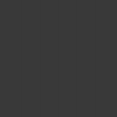
BIG BANG
BIG BANG
SPIRIT OF BIG
SUMMER MULTI-
PEACH CERAMIC
ESSENTIAL T
COLORED CERAMIC
EXKLUSIV ON
EXKLUSIVE DIENSTLEISTUNGEN
5+5-GARANTIE
HUBLOTISTA UND GARANTIEVERLÄNGERUNG
VORAUSSICHTLICHE LIEFERZEIT
KOSTENLOSE LIEFERUNG & RÜCKSENDUNGEN
SICHERE BEZAHLUNG
GESCHENKBEUTEL