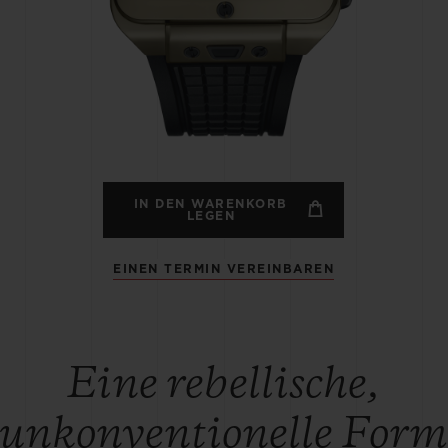
BIG BANG
SPIRI
D
PEACH CERAMIC
ESSE
EXKL
NGEN
UBLOTISTA UND
VORAUSSICHTLICHE
KOSTENLOSE LI
NTIEVERLÄNGERUNG
LIEFERZEIT
& RÜCKSEND
IN DEN WARENKORB
LEGEN
EINEN TERMIN VEREINBAREN
KONTAKT
Eine rebellische,
unkonventionelle Form