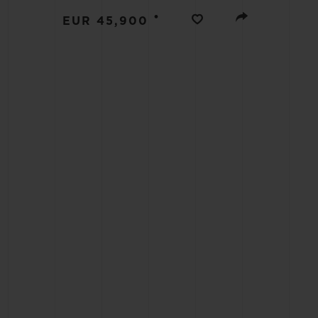
BIG BANG
•
EUR 45,900
SUMMER MULTI-COLORE
CERAMIC
EXKLUSIVE DIENSTLEISTU
5+5-GARANTIE
H
GARA