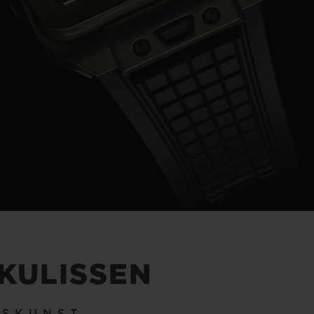
Video
 KULISSEN
KSKUNST