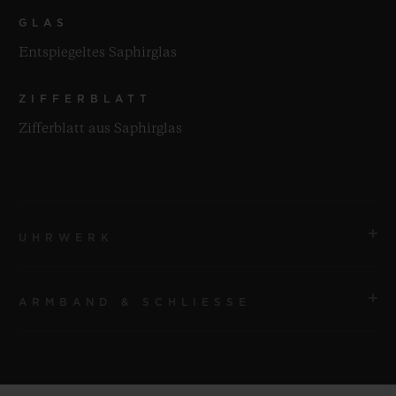
GLAS
Entspiegeltes Saphirglas
ZIFFERBLATT
Zifferblatt aus Saphirglas
UHRWERK
ARMBAND & SCHLIESSE
UHRWERK
HUB1280 UNICO Automatisches Manufaktur-
Chronographenwerk mit Flyback-Funktion und
ARMBAND
Säulenrad