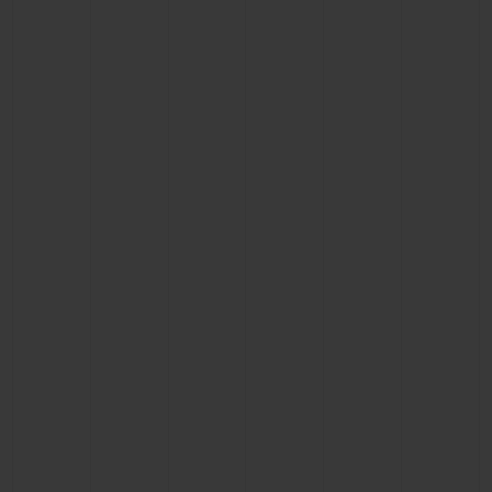
BIG BANG
BIG BANG
SPIRIT OF BIG
SUMMER MULTI-
PEACH CERAMIC
ESSENTIAL T
COLORED CERAMIC
EXKLUSIV ON
EXKLUSIVE DIENSTLEISTUNGEN
5+5-GARANTIE
HUBLOTISTA UND GARANTIEVERLÄNGERUNG
VORAUSSICHTLICHE LIEFERZEIT
KOSTENLOSE LIEFERUNG & RÜCKSENDUNGEN
SICHERE BEZAHLUNG
GESCHENKBEUTEL