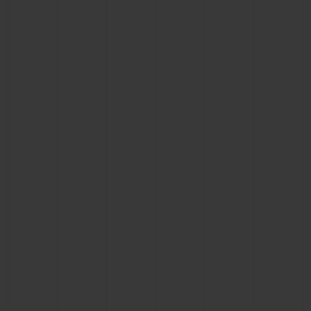
BIG BANG
BIG BANG
SPIRIT OF BIG
SUMMER MULTI-
PEACH CERAMIC
ESSENTIAL T
COLORED CERAMIC
EXKLUSIV ON
EXKLUSIVE DIENSTLEISTUNGEN
5+5-GARANTIE
HUBLOTISTA UND GARANTIEVERLÄNGERUNG
VORAUSSICHTLICHE LIEFERZEIT
KOSTENLOSE LIEFERUNG & RÜCKSENDUNGEN
SICHERE BEZAHLUNG
GESCHENKBEUTEL