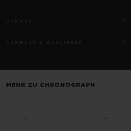
UHRWERK
ARMBAND & SCHLIESSE
UHRWERK
HUB1280 UNICO Automatisches Manufaktur-
Chronographenwerk mit Flyback-Funktion und
ARMBAND
Säulenrad
Armband aus schwarzem strukturiertem Kautschuk
MEHR ZU CHRONOGRAPH
GANGRESERVE
SCHLIESSE
Ca. 72 Stunden
Faltschließe aus 18 Karat King Gold und
schwarzplattiertem Titan